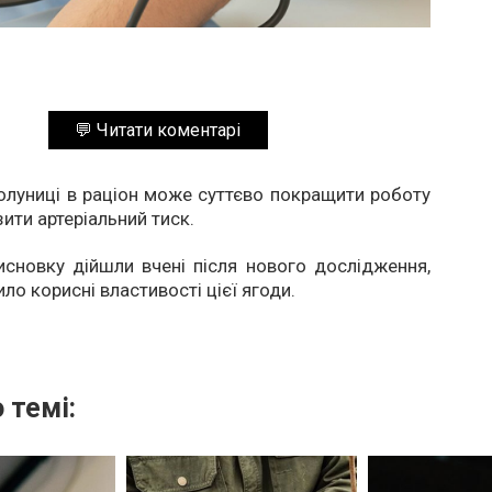
💬 Читати коментарі
луниці в раціон може суттєво покращити роботу
ити артеріальний тиск.
сновку дійшли вчені після нового дослідження,
ло корисні властивості цієї ягоди.
 темі: