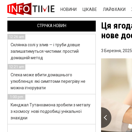
НОВИНИ
ЦІКАВЕ
ЛАЙФХАКИ
Ця ягод
СТРІЧКА НОВИН
нове до
12:26 am
Склянка солі у злив — і труби довше
3 Березня, 2025
залишатимуться чистими: простий
домашній метод
12:21 am
Спека може вбити домашнього
улюбленця: які симптоми перегріву не
можна ігнорувати
1:00 pm
Кинджал Тутанхамона зробили з металу
з космосу: нові подробиці унікальної
знахідки