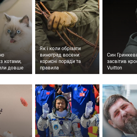
Як і коли обрізати
но
виноград восени:
Син Гринкев
з котами,
корисні поради та
засвітив кро
или довше
правила
Vuitton