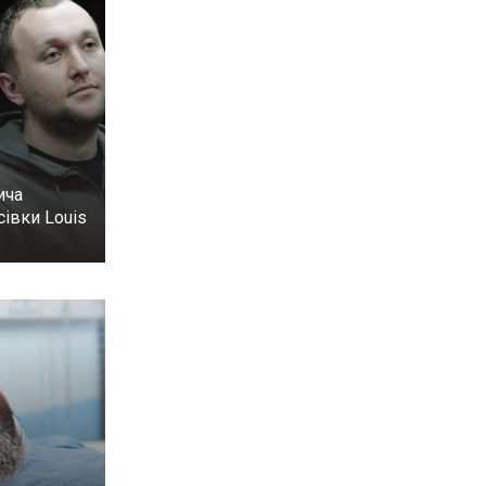
ича
сівки Louis