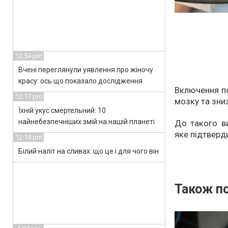
12:54 pm
Вчені переглянули уявлення про жіночу
красу: ось що показало дослідження
Включення по
12:17 pm
мозку та зниз
Їхній укус смертельний: 10
найнебезпечніших змій на нашій планеті
До такого ви
яке підтверди
12:14 pm
Білий наліт на сливах: що це і для чого він
Також по