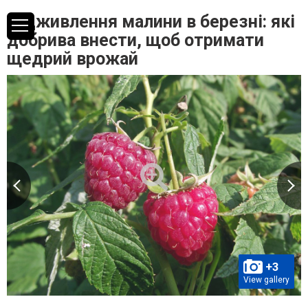
Підживлення малини в березні: які
добрива внести, щоб отримати
щедрий врожай
+3
View gallery