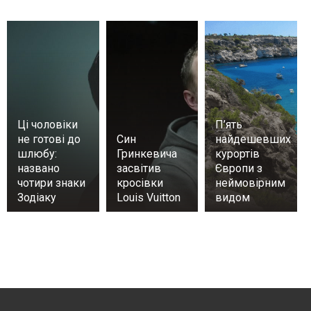
Ці чоловіки
П’ять
не готові до
Син
найдешевших
шлюбу:
Гринкевича
курортів
названо
засвітив
Європи з
чотири знаки
кросівки
неймовірним
Зодіаку
Louis Vuitton
видом