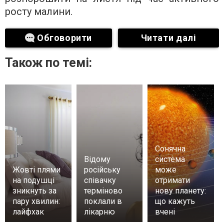
росту малини.
Обговорити
Читати далі
Також по темі:
Сонячна
Відому
система
Жовті плями
російську
може
на подушці
співачку
отримати
зникнуть за
терміново
нову планету:
пару хвилин:
поклали в
що кажуть
лайфхак
лікарню
вчені