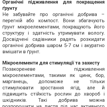
Органічні підживлення для покращення
ґрунту
Не забувайте про органічні добрива –
перегній або компост. Вони збагачують
ґрунт мікроелементами, покращують його
структуру і здатність утримувати вологу.
Досвідчені садівники радять розкидати
органічні добрива шаром 5-7 см і акуратно
вмішати в ґрунт.
Мікроелементи для стимуляції та захисту
Позакореневе підживлення
мікроелементами, такими як цинк, бор,
марганець, допоможе не тільки
стимулювати зростання ягід, але й
підвищить стійкість рослин до хвороб і
шкідників. Такі добрива можна
розпорошити на листя під час активного