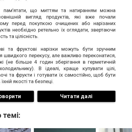
о пам’ятати, що миттям та натиранням можна
зовнішній вигляд продуктів, які вже почали
Тому перед покупкою очищених або нарізаних
уктів необхідно ретельно їх оглядати, звертаючи
сть та цілісність.
еві та фруктові нарізки можуть бути зручним
я швидкого перекусу, але важливо переконатися,
і (не більше 4 годин зберігання в герметичній
холодильнику). В ідеалі, краще купувати цілі,
очі та фрукти і готувати їх самостійно, щоб бути
їхній якості та безпеці.
оворити
Читати далі
 темі: