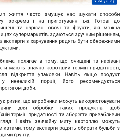
View gallery
емп життя часто змушує нас шукати способи
су, зокрема і на приготуванні їжі. Готові до
ищені та нарізані овочі та фрукти, які можна
лицях супермаркетів, здаються зручним рішенням,
та експерти з харчування радять бути обережними
дуктами.
блема полягає в тому, що очищені та нарізані
кти мають значно коротший термін придатності,
сля відкриття упаковки. Навіть якщо продукт
 у невеликій порції, його рекомендується
протягом доби.
снує ризик, що виробники можуть використовувати
човини для обробки таких продуктів, щоб
хній термін придатності та зберегти привабливий
игляд. Навіть звичайну миту картоплю можуть
мікатами, тому експерти радять обирати бульби з
дами ґрунту.