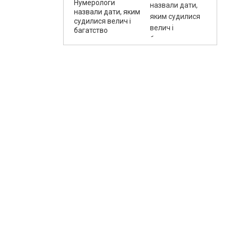
Нумерологи
назвали дати, яким
судилися велич і
багатство