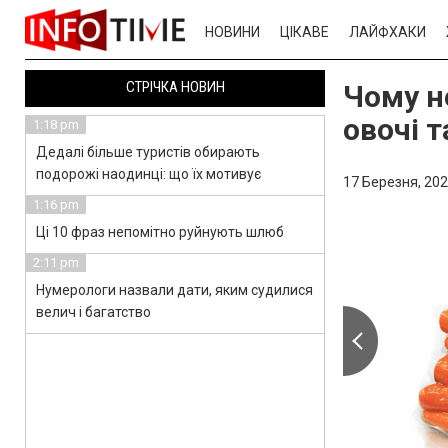
НОВИНИ
ЦІКАВЕ
ЛАЙФХАКИ
СТРІЧКА НОВИН
Чому н
овочі 
1:18 pm
Дедалі більше туристів обирають
подорожі наодинці: що їх мотивує
17 Березня, 202
1:16 pm
Ці 10 фраз непомітно руйнують шлюб
2:11 pm
Нумерологи назвали дати, яким судилися
велич і багатство