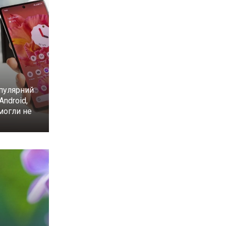
пулярний
Android,
могли не