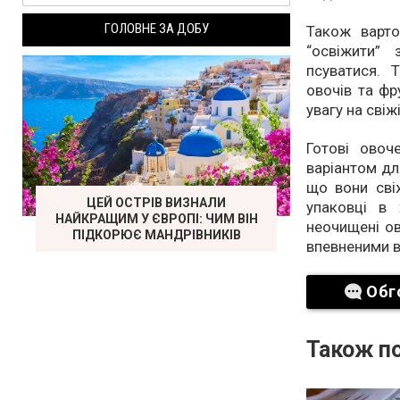
ГОЛОВНЕ ЗА ДОБУ
Також варт
“освіжити” 
псуватися. 
овочів та фр
увагу на свіжі
Готові овоч
варіантом дл
що вони свіж
ЦЕЙ ОСТРІВ ВИЗНАЛИ
упаковці в 
НАЙКРАЩИМ У ЄВРОПІ: ЧИМ ВІН
неочищені ов
ПІДКОРЮЄ МАНДРІВНИКІВ
впевненими в 
Обг
Також по