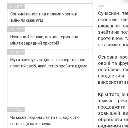
2:07 pm
Сучасний т
Сонячні панелі над полями чорниці
економії ча
змінили смак ягід
вживання оч
10:38 pm
знайти на по
Названо 4 ознаки, що час терміново
проте вчені 
міняти зарядний пристрій
з такими про
10:34 pm
Основна про
Мухи зникнуть надовго: експерт назвав
овочі та фру
простий засіб, який легко зробити вдома
особливо пі
продається
використати 
Крім того, і
хімічні ре
продовжити ї
11:10 am
зовнішній в
Чи може людина летіти зі швидкістю
обробляти хі
світла: що каже наука
видимими слі