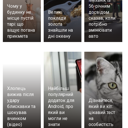
Механік із
Чому у
56-річним
будинку не
Великі
досвідом
місце пустій
поклади
сказав, коли
тарі: що
золота
потрібно
віщує погана
знайшли на
змінювати
прикмета
дні океану
авто
Хлопець
Найбільш
вижив після
популярний
удару
додаток для
Дізнайтеся,
блискавки та
Android, про
який ви кіт:
шокував
який ви
цікавий тест
вчинком
могли не
на
(відео)
знати
особистість