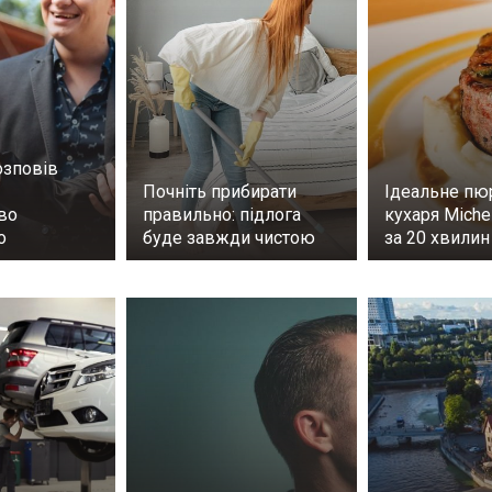
зповів
Почніть прибирати
Ідеальне пю
во
правильно: підлога
кухаря Michel
о
буде завжди чистою
за 20 хвили