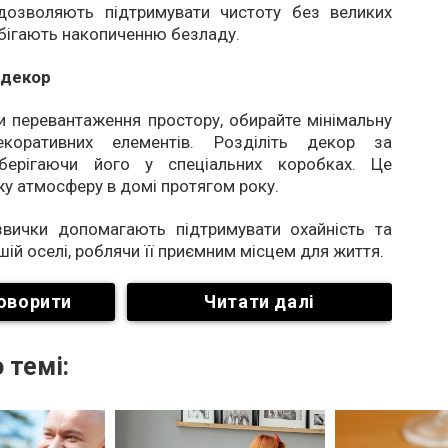
дозволяють підтримувати чистоту без великих
обігають накопиченню безладу.
 декор
 перевантаження простору, обирайте мінімальну
декоративних елементів. Розділіть декор за
зберігаючи його у спеціальних коробках. Це
жу атмосферу в домі протягом року.
 звички допомагають підтримувати охайність та
шій оселі, роблячи її приємним місцем для життя.
оворити
Читати далі
 темі: