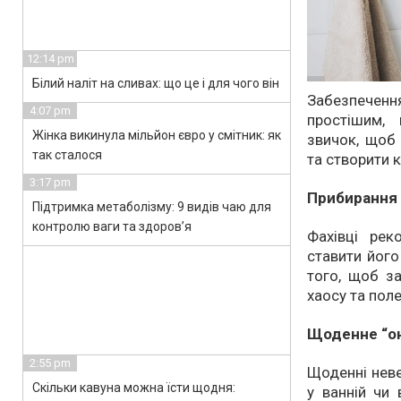
12:14 pm
Білий наліт на сливах: що це і для чого він
Забезпече
4:07 pm
простішим,
Жінка викинула мільйон євро у смітник: як
звичок, щоб
так сталося
та створити 
3:17 pm
Прибирання 
Підтримка метаболізму: 9 видів чаю для
контролю ваги та здоров’я
Фахівці ре
ставити його
того, щоб з
хаосу та пол
Щоденне “о
2:55 pm
Щоденні неве
Скільки кавуна можна їсти щодня:
у ванній чи