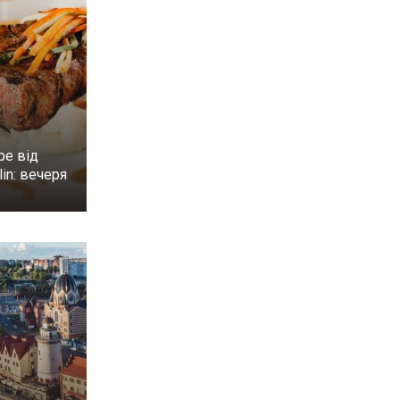
ре від
in: вечеря
н