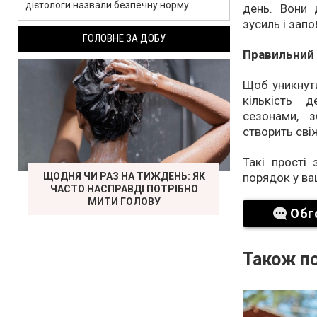
дієтологи назвали безпечну норму
день. Вони 
зусиль і зап
ГОЛОВНЕ ЗА ДОБУ
Правильний
Щоб уникнути
кількість 
сезонами, 
створить сві
Такі прості
ЩОДНЯ ЧИ РАЗ НА ТИЖДЕНЬ: ЯК
порядок у ва
ЧАСТО НАСПРАВДІ ПОТРІБНО
МИТИ ГОЛОВУ
Обг
Також по