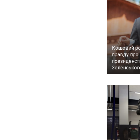
Кошовий ро
правду про
президенст
Зеленськог