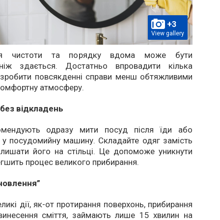
+3
View gallery
ння чистоти та порядку вдома може бути
 ніж здається. Достатньо впровадити кілька
 зробити повсякденні справи менш обтяжливими
комфортну атмосферу.
без відкладень
комендують одразу мити посуд після їди або
 у посудомийну машину. Складайте одяг замість
алишати його на стільці. Це допоможе уникнути
егшить процес великого прибирання.
новлення”
ликі дії, як-от протирання поверхонь, прибирання
 винесення сміття, займають лише 15 хвилин на