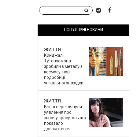
ПОПУЛЯРНІ НОВИНИ
ЖИТТЯ
Кинджал
Тутанхамона
зробили з металу з
космосу: нові
подробиці
унікальної знахідки
ЖИТТЯ
Вчені переглянули
уявлення про
жіночу красу: ось що
показало
дослідження