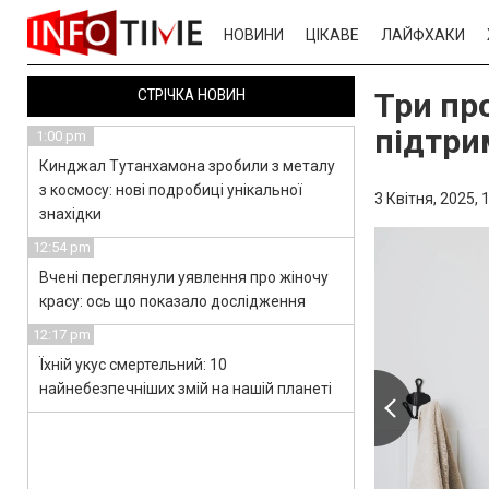
НОВИНИ
ЦІКАВЕ
ЛАЙФХАКИ
СТРІЧКА НОВИН
Три пр
підтри
1:00 pm
Кинджал Тутанхамона зробили з металу
з космосу: нові подробиці унікальної
3 Квітня, 2025,
1
знахідки
12:54 pm
Вчені переглянули уявлення про жіночу
красу: ось що показало дослідження
12:17 pm
Їхній укус смертельний: 10
найнебезпечніших змій на нашій планеті