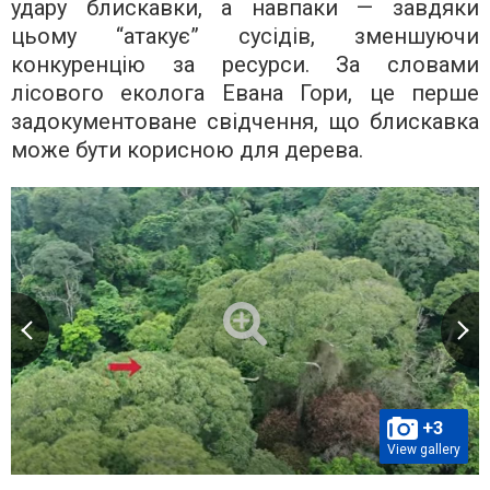
удару блискавки, а навпаки — завдяки
цьому “атакує” сусідів, зменшуючи
конкуренцію за ресурси. За словами
лісового еколога Евана Гори, це перше
задокументоване свідчення, що блискавка
може бути корисною для дерева.
+3
View gallery