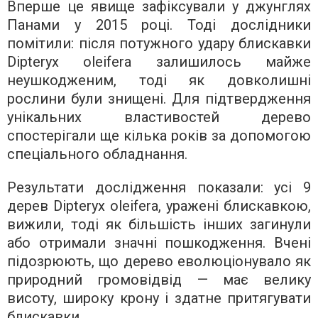
Вперше це явище зафіксували у джунглях
Панами у 2015 році. Тоді дослідники
помітили: після потужного удару блискавки
Dipteryx oleifera залишилось майже
неушкодженим, тоді як довколишні
рослини були знищені. Для підтвердження
унікальних властивостей дерево
спостерігали ще кілька років за допомогою
спеціального обладнання.
Результати дослідження показали: усі 9
дерев Dipteryx oleifera, уражені блискавкою,
вижили, тоді як більшість інших загинули
або отримали значні пошкодження. Вчені
підозрюють, що дерево еволюціонувало як
природний громовідвід — має велику
висоту, широку крону і здатне притягувати
блискавки.