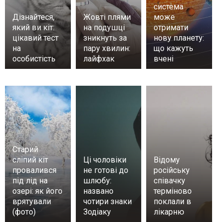
система
Дізнайтеся,
Жовті плями
може
який ви кіт:
на подушці
отримати
цікавий тест
зникнуть за
нову планету:
на
пару хвилин:
що кажуть
особистість
лайфхак
вчені
Старий
сліпий кіт
Ці чоловіки
Відому
провалився
не готові до
російську
під лід на
шлюбу:
співачку
озері: як його
названо
терміново
врятували
чотири знаки
поклали в
(фото)
Зодіаку
лікарню