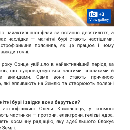
+3
View gallery
о найактивнішої фази за останнє десятиліття, а
ає наслідки — магнітні бурі стають частішими.
астрофізикиня пояснила, як це працює і чому
завжди точні.
 року Сонце увійшло в найактивніший період за
ків, що супроводжується частими спалахами й
ми викидами. Саме вони стають причиною
р, які впливають на Землю та створюють полярні
ітні бурі і звідки вони беруться?
 астрофізикині Олени Компанієць, у космосі
ають частинки — протони, електрони, гелієві ядра.
ять космічну радіацію, яку здебільшого блокує
 Землі.