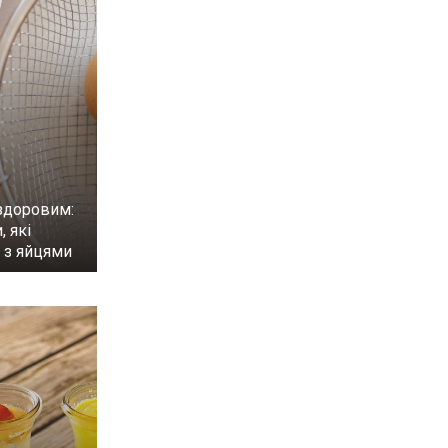
здоровим:
, які
и з яйцями