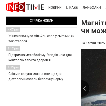
НОВИНИ
ЦІКАВЕ
ЛАЙФХАКИ
СТРІЧКА НОВИН
Магнітн
чи мож
4:07 pm
Жінка викинула мільйон євро у смітник: як
так сталося
14 Квітня, 2025,
3:17 pm
Підтримка метаболізму: 9 видів чаю для
контролю ваги та здоров’я
2:55 pm
Скільки кавуна можна їсти щодня:
дієтологи назвали безпечну норму