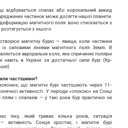
ці відбувається спалах або корональний викид
заряджених частинок може досягти нашої планети.
деформацію магнітного поля: воно стискається з
 розтягується з іншого.
 створює магнітну бурю — явище, коли частинки
 із силовими лініями магнітного поля Землі. В
’являється авроральне коло, яке спричиняє полярні
ні навіть в Україні за достатньої сили бурі (Kp-
ьше).
тали частішими?
ояснює, що магнітні бурі частішають через 11-
сонячної активності. У періоди «спокою» на Сонці
плям і спалахів — у такі роки бур практично не
ас піку, який триває кілька років, ситуація
— активність Сонця зростає, і магнітні бурі