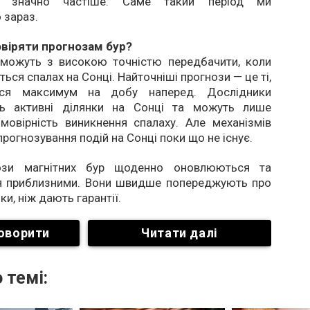
я значно частіше. Саме такий період ми
 зараз.
віряти прогнозам бур?
 можуть з високою точністю передбачити, коли
ься спалах на Сонці. Найточніші прогнози — це ті,
ся максимум на добу наперед. Дослідники
ть активні ділянки на Сонці та можуть лише
мовірність виникнення спалаху. Але механізмів
прогнозування подій на Сонці поки що не існує.
ози магнітних бур щоденно оновлюються та
 приблизними. Вони швидше попереджують про
и, ніж дають гарантії.
оворити
Читати далі
 темі: