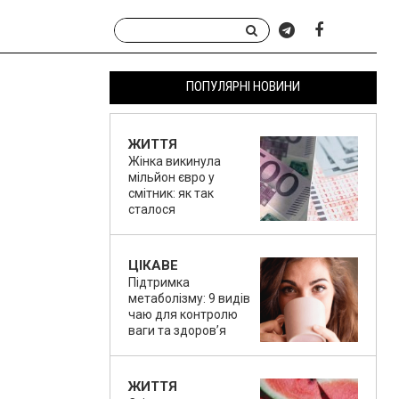
ПОПУЛЯРНІ НОВИНИ
ЖИТТЯ
Жінка викинула
мільйон євро у
смітник: як так
сталося
ЦІКАВЕ
Підтримка
метаболізму: 9 видів
чаю для контролю
ваги та здоров’я
ЖИТТЯ