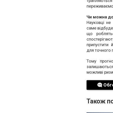
трапляютьс
переживаємо
Чи можна до
Науковці не
саме відбудет
що роблять
спостерігаю
припустити й
для точного 
Тому прогн
залишаються
можливі ризик
Обг
Також по