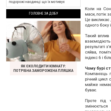
подорожі наодинці: що їх мотивує
Коли на Сон
ГОЛОВНЕ ЗА ДОБУ
маси, потік 
Це викликає 
одного боку і
Такий вплив
взаємодіють
результаті з
сяйва, поміт
індекс 6 і біл
ЯК ОХОЛОДИТИ КІМНАТУ:
Чому бурі с
ПОТРІБНА ЗАМОРОЖЕНА ПЛЯШКА
Компанієць п
річний цикл 
майже немає 
буває.
Проте під ч
змінюється 