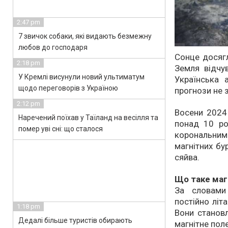
2:47 pm
7 звичок собаки, які видають безмежну
любов до господаря
Сонце досягл
2:18 pm
Земля відчув
У Кремлі висунули новий ультиматум
Українська 
щодо переговорів з Україною
прогнози не 
2:12 pm
Восени 2024
Наречений поїхав у Таїланд на весілля та
понад 10 ро
помер уві сні: що сталося
корональни
магнітних бу
сяйва.
Що таке магн
За словами
постійно літ
1:18 pm
Вони становл
Дедалі більше туристів обирають
магнітне поле