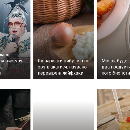
алась
сля виступу
Як нарізати цибулю і не
Мозок буде 
а
розплакатися: названо
два продукти
і
перевірені лайфхаки
потрібно їст