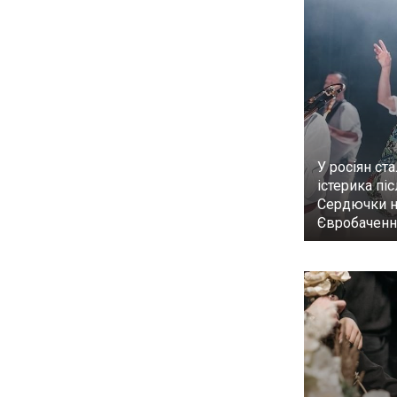
У росіян ст
істерика пі
Сердючки н
Євробаченн