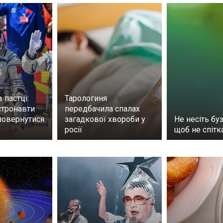
 пастці:
Тарологиня
стронавти
передбачила спалах
повернутися
загадкової хвороби у
Не несіть буз
росії
щоб не спітк