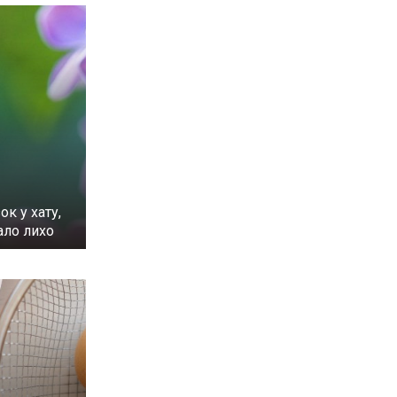
ок у хату,
ало лихо