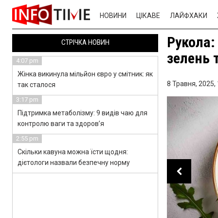
НОВИНИ
ЦІКАВЕ
ЛАЙФХАКИ
Рукола:
СТРІЧКА НОВИН
зелень 
4:07 pm
Жінка викинула мільйон євро у смітник: як
8 Травня, 2025,
так сталося
3:17 pm
Підтримка метаболізму: 9 видів чаю для
контролю ваги та здоров’я
2:55 pm
Скільки кавуна можна їсти щодня:
дієтологи назвали безпечну норму