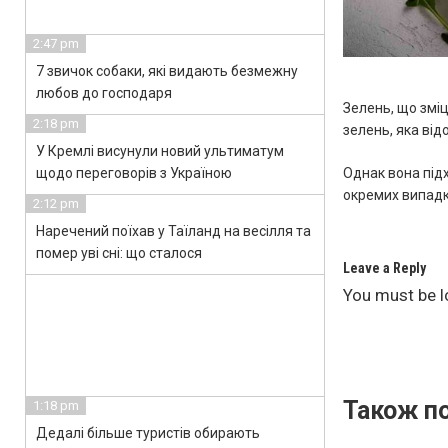
2:47 pm
7 звичок собаки, які видають безмежну
любов до господаря
Зелень, що змі
2:18 pm
зелень, яка ві
У Кремлі висунули новий ультиматум
щодо переговорів з Україною
Однак вона підх
окремих випадк
2:12 pm
Наречений поїхав у Таїланд на весілля та
помер уві сні: що сталося
Leave a Reply
You must be
l
Також по
1:18 pm
Дедалі більше туристів обирають