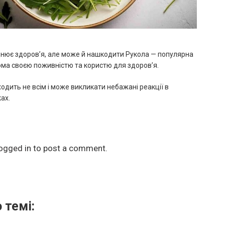
цнює здоров’я, але може й нашкодити Рукола — популярна
дома своєю поживністю та користю для здоров’я.
одить не всім і може викликати небажані реакції в
ах.
ogged in
to post a comment.
 темі: