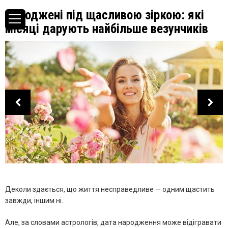
Народжені під щасливою зіркою: які
місяці дарують найбільше везунчиків
Деколи здається, що життя несправедливе — одним щастить
завжди, іншим ні.
Але, за словами астрологів, дата народження може відігравати