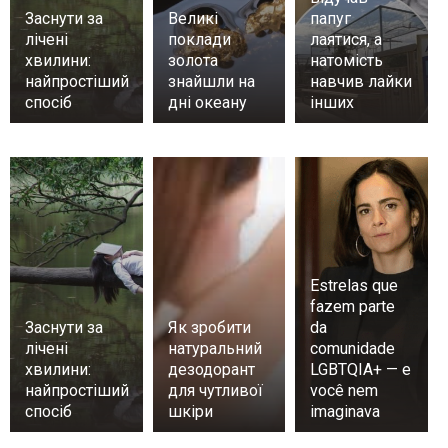
Заснути за
Великі
папуг
лічені
поклади
лаятися, а
хвилини:
золота
натомість
найпростіший
знайшли на
навчив лайки
спосіб
дні океану
інших
Estrelas que
fazem parte
Заснути за
Як зробити
da
лічені
натуральний
comunidade
хвилини:
дезодорант
LGBTQIA+ — e
найпростіший
для чутливої
você nem
спосіб
шкіри
imaginava