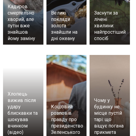
Кадиров
смертельно
Великі
Заснути за
хворий, але
поклади
лічені
путін вже
золота
хвилини:
знайшов
знайшли на
найпростіший
йому заміну
дні океану
спосіб
Хлопець
вижив після
Чому у
удару
Кошовий
будинку не
блискавки та
розповів
місце пустій
шокував
правду про
тарі: що
вчинком
президенство
віщує погана
(відео)
Зеленського
прикмета