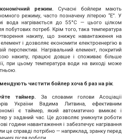
економічний режим.
Сучасні бойлери мають
омного режиму, часто позначену літерою “E”. У
і вода нагрівається до 55°C — цього цілком
я побутових потреб. Крім того, така температура
утворення накипу, що знижує навантаження на
 елемент і дозволяє економити електроенергію в
ій перспективі. Нагрівальний елемент, покритий
кою накипу, працює довше і споживає більше
ії, при цьому температура води на виході може
атньою.
омендують чистити бойлер хоча б раз на рік
.
уйте таймер.
За словами голови Асоціації
торів України Вадима Литвина, ефективним
ономії є таймер, який автоматично вмикає і
ер у заданий час. Це дозволяє уникнути роботи
кові години навантаження і забезпечує нагрівання
оли це справді потрібно — наприклад, зранку перед
ечері після роботи.