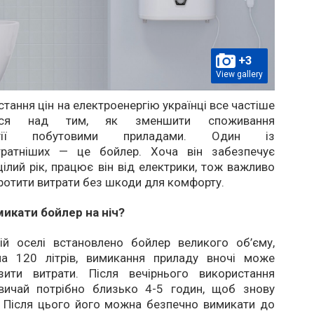
+3
View gallery
стання цін на електроенергію українці все частіше
ься над тим, як зменшити споживання
ергії побутовими приладами. Один із
тратніших — це бойлер. Хоча він забезпечує
цілий рік, працює він від електрики, тож важливо
оротити витрати без шкоди для комфорту.
микати бойлер на ніч?
й оселі встановлено бойлер великого об’єму,
на 120 літрів, вимикання приладу вночі може
зити витрати. Після вечірнього використання
вичай потрібно близько 4-5 годин, щоб знову
. Після цього його можна безпечно вимикати до