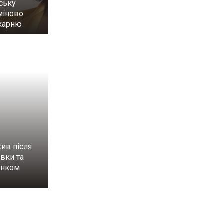
ську
міново
ікарню
ив після
вки та
инком