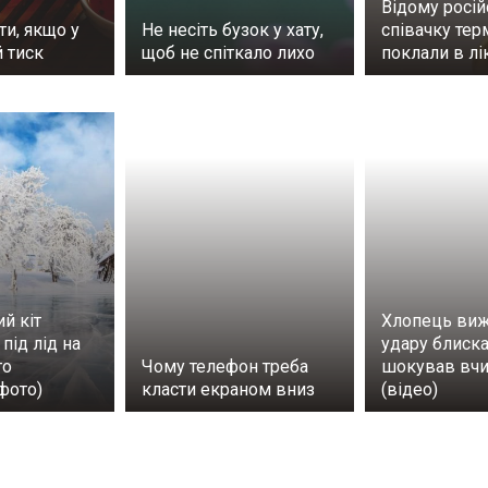
Відому росій
ти, якщо у
Не несіть бузок у хату,
співачку тер
 тиск
щоб не спіткало лихо
поклали в л
ий кіт
Хлопець виж
під лід на
удару блиска
го
Чому телефон треба
шокував вч
фото)
класти екраном вниз
(відео)