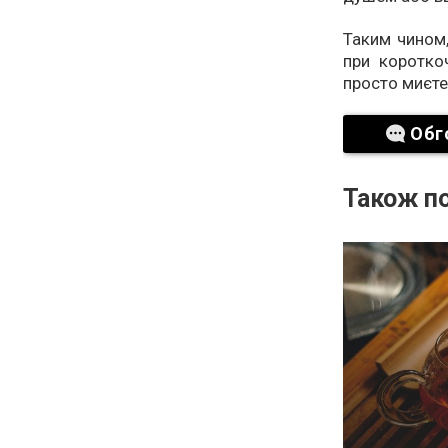
Таким чином
при коротко
просто миєте
Обг
Також по