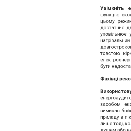
Увімкніть 
функцію екон
цьому режим
достатньо дл
уповільнює 
нагрівальний
довгостроков
товстою кір
електроенерг
бути недост
Фахівці рек
Використов
енергоауди
засобом ек
вимикає бойл
приладу в пі
лише тоді, к
душем або вв