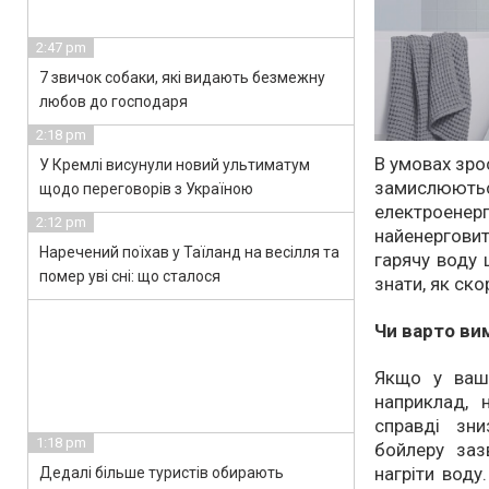
2:47 pm
7 звичок собаки, які видають безмежну
любов до господаря
2:18 pm
В умовах зро
У Кремлі висунули новий ультиматум
замислюют
щодо переговорів з Україною
електроен
2:12 pm
найенергови
Наречений поїхав у Таїланд на весілля та
гарячу воду 
помер уві сні: що сталося
знати, як ск
Чи варто ви
Якщо у ваші
наприклад, 
справді зни
1:18 pm
бойлеру заз
нагріти воду
Дедалі більше туристів обирають