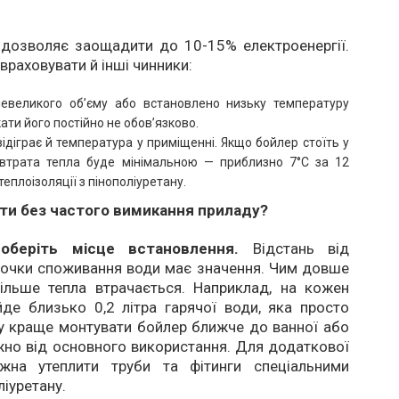
 дозволяє заощадити до 10-15% електроенергії.
враховувати й інші чинники:
евеликого об’єму або встановлено низьку температуру
ати його постійно не обов’язково.
ідіграє й температура у приміщенні. Якщо бойлер стоїть у
, втрата тепла буде мінімальною — приблизно 7°C за 12
теплоізоляції з пінополіуретану.
ти без частого вимикання приладу?
 оберіть місце встановлення.
Відстань від
точки споживання води має значення. Чим довше
більше тепла втрачається. Наприклад, на кожен
де близько 0,2 літра гарячої води, яка просто
у краще монтувати бойлер ближче до ванної або
жно від основного використання. Для додаткової
жна утеплити труби та фітинги спеціальними
ліуретану.