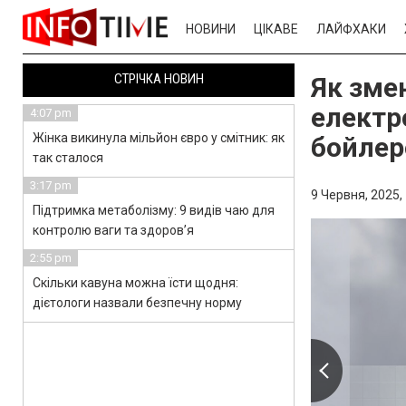
НОВИНИ
ЦІКАВЕ
ЛАЙФХАКИ
СТРІЧКА НОВИН
Як зме
електр
4:07 pm
Жінка викинула мільйон євро у смітник: як
бойле
так сталося
3:17 pm
9 Червня, 2025,
Підтримка метаболізму: 9 видів чаю для
контролю ваги та здоров’я
2:55 pm
Скільки кавуна можна їсти щодня:
дієтологи назвали безпечну норму