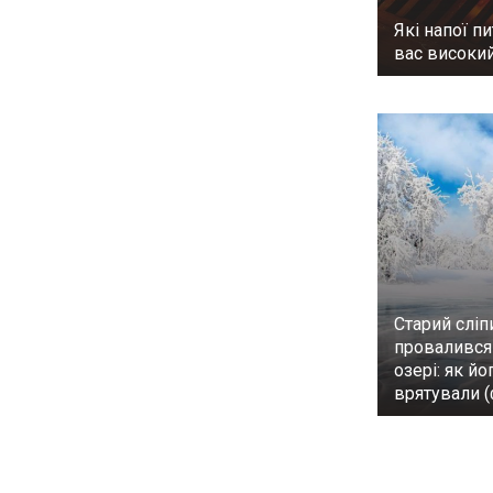
Які напої пи
вас високий
Старий сліп
провалився 
озері: як йо
врятували (