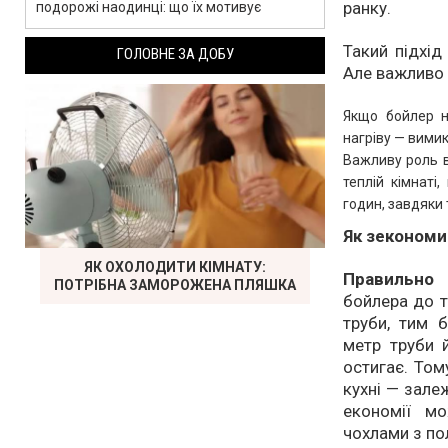
ранку.
подорожі наодинці: що їх мотивує
Такий підхід
ГОЛОВНЕ ЗА ДОБУ
Але важливо 
Якщо бойлер н
нагріву — вимик
Важливу роль в
теплій кімнаті
годин, завдяки 
Як зекономи
ЯК ОХОЛОДИТИ КІМНАТУ:
Правильно
ПОТРІБНА ЗАМОРОЖЕНА ПЛЯШКА
бойлера до 
труби, тим 
метр труби й
остигає. Том
кухні — зале
економії мо
чохлами з по