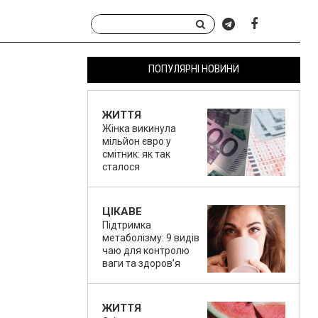
ПОПУЛЯРНІ НОВИНИ
ЖИТТЯ
Жінка викинула
мільйон євро у
смітник: як так
сталося
ЦІКАВЕ
Підтримка
метаболізму: 9 видів
чаю для контролю
ваги та здоров’я
ЖИТТЯ