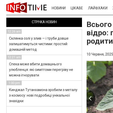
НОВИНИ
ЦІКАВЕ
ЛАЙФХАКИ
СТРІЧКА НОВИН
Всього
відро: 
12:26 am
Склянка солі у злив — і труби довше
родити
залишатимуться чистими: простий
домашній метод
10 Червня, 2025
12:21 am
Спека може вбити домашнього
улюбленця: які симптоми перегріву не
можна ігнорувати
1:00 pm
Кинджал Тутанхамона зробили з металу
з космосу: нові подробиці унікальної
знахідки