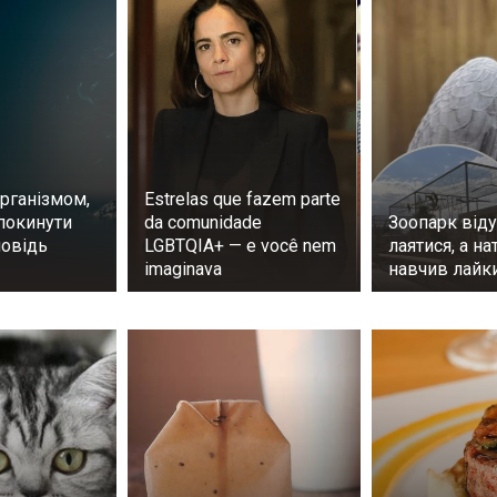
рганізмом,
Estrelas que fazem parte
покинути
da comunidade
Зоопарк віду
повідь
LGBTQIA+ — e você nem
лаятися, а на
imaginava
навчив лайк