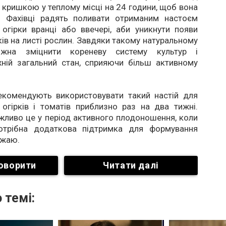
 кришкою у теплому місці на 24 години, щоб вона
. Фахівці радять поливати отриманим настоєм
огірки вранці або ввечері, аби уникнути появи
ків на листі рослин. Завдяки такому натуральному
жна зміцнити кореневу систему культур і
хній загальний стан, сприяючи більш активному
екомендують використовувати такий настій для
огірків і томатів приблизно раз на два тижні.
ливо це у період активного плодоношення, коли
отрібна додаткова підтримка для формування
ожаю.
оворити
Читати далі
 темі: