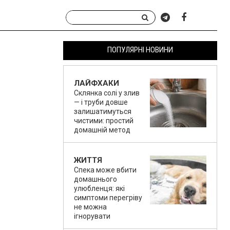
ПОПУЛЯРНІ НОВИНИ
ЛАЙФХАКИ
Склянка солі у злив
— і труби довше
залишатимуться
чистими: простий
домашній метод
ЖИТТЯ
Спека може вбити
домашнього
улюбленця: які
симптоми перегріву
не можна
ігнорувати