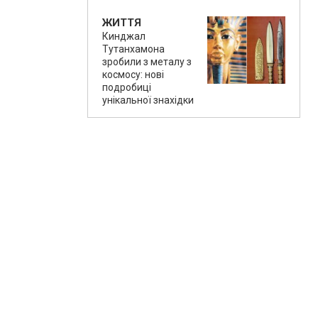
ЖИТТЯ
Кинджал
Тутанхамона
зробили з металу з
космосу: нові
подробиці
унікальної знахідки