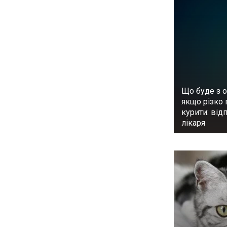
Що буде з о
якщо різко 
курити: від
лікаря