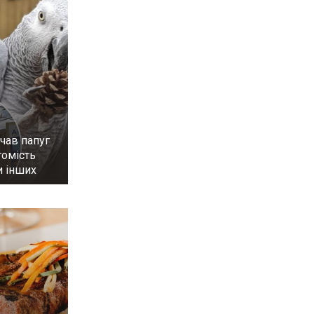
чав папуг
томість
и інших