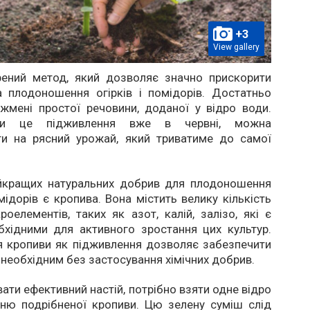
+3
View gallery
ірений метод, який дозволяє значно прискорити
а плодоношення огірків і помідорів. Достатньо
жмені простої речовини, доданої у відро води.
вши це підживлення вже в червні, можна
ти на рясний урожай, який триватиме до самої
йкращих натуральних добрив для плодоношення
омідорів є кропива. Вона містить велику кількість
роелементів, таких як азот, калій, залізо, які є
бхідними для активного зростання цих культур.
я кропиви як підживлення дозволяє забезпечити
 необхідним без застосування хімічних добрив.
ати ефективний настій, потрібно взяти одне відро
ню подрібненої кропиви. Цю зелену суміш слід