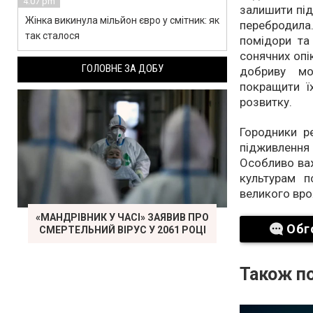
4:07 pm
залишити під
Жінка викинула мільйон євро у смітник: як
перебродила
так сталося
помідори та 
сонячних опі
ГОЛОВНЕ ЗА ДОБУ
добриву мо
покращити ї
розвитку.
Городники р
підживлення 
Особливо важ
культурам п
великого вр
«МАНДРІВНИК У ЧАСІ» ЗАЯВИВ ПРО
Обг
СМЕРТЕЛЬНИЙ ВІРУС У 2061 РОЦІ
Також по