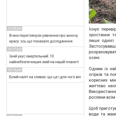
12:54 pm
Існує перев
зростання т
Вчені переглянули уявлення про жіночу
лише однієї 
красу: ось що показало дослідження
Застосува
12:17 pm
розраховува
Їхній укус смертельний: 10
осені.
найнебезпечніших змій на нашій планеті
Одним із на
12:14 pm
огірків та п
Білий наліт на сливах: що це і для чого він
корисних мік
життєво нео
Використанн
рослини всім
Щоб приготув
води та жме