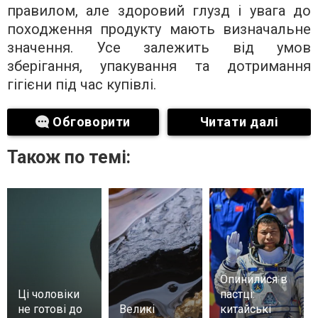
правилом, але здоровий глузд і увага до
походження продукту мають визначальне
значення. Усе залежить від умов
зберігання, упакування та дотримання
гігієни під час купівлі.
Обговорити
Читати далі
Також по темі:
Опинилися в
Ці чоловіки
пастці:
не готові до
Великі
китайські