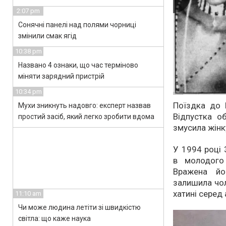
2:07 pm
Сонячні панелі над полями чорниці
змінили смак ягід
10:38 pm
Названо 4 ознаки, що час терміново
міняти зарядний пристрій
10:34 pm
Поїздка до 
Мухи зникнуть надовго: експерт назвав
Відпустка о
простий засіб, який легко зробити вдома
змусила жінк
У 1994 році 
в молодого
Вражена йо
залишила чол
хатині серед
11:10 am
Чи може людина летіти зі швидкістю
світла: що каже наука