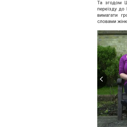
Та згодом Ш
переїзду до 
вимагати гр
словами жінк