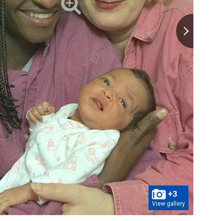
+3
View gallery