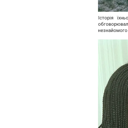
Історія їхн
обговорюва
незнайомого 