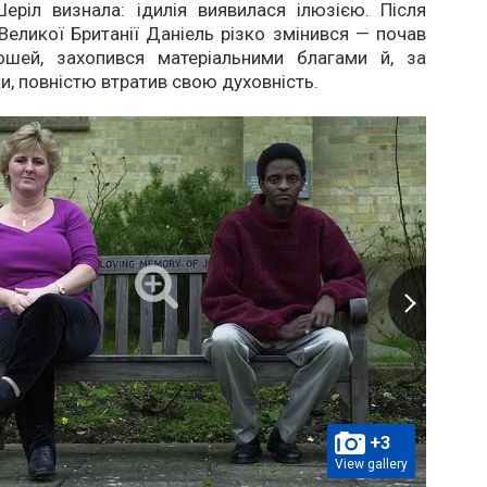
еріл визнала: ідилія виявилася ілюзією. Після
Великої Британії Даніель різко змінився — почав
ошей, захопився матеріальними благами й, за
и, повністю втратив свою духовність.
+3
View gallery