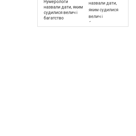
Нумерологи
назвали дати, яким
судилися велич і
багатство