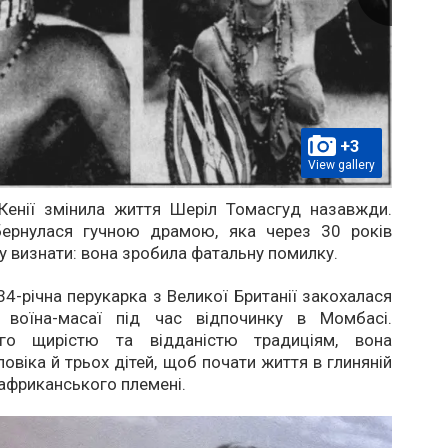
+3
View gallery
Кенії змінила життя Шеріл Томасгуд назавжди.
бернулася гучною драмою, яка через 30 років
у визнати: вона зробила фатальну помилку.
34-річна перукарка з Великої Британії закохалася
 воїна-масаї під час відпочинку в Момбасі.
го щирістю та відданістю традиціям, вона
овіка й трьох дітей, щоб почати життя в глиняній
 африканського племені.