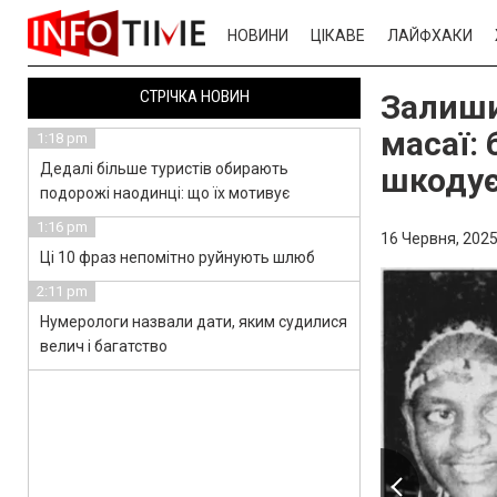
НОВИНИ
ЦІКАВЕ
ЛАЙФХАКИ
СТРІЧКА НОВИН
Залиши
масаї: 
1:18 pm
Дедалі більше туристів обирають
шкодує
подорожі наодинці: що їх мотивує
1:16 pm
16 Червня, 2025
Ці 10 фраз непомітно руйнують шлюб
2:11 pm
Нумерологи назвали дати, яким судилися
велич і багатство