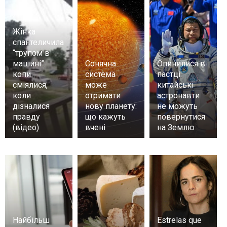
Жінка
спантеличила
“трупом в
машині”:
Сонячна
Опинилися в
копи
система
пастці:
сміялися,
може
китайські
коли
отримати
астронавти
дізналися
нову планету:
не можуть
правду
що кажуть
повернутися
(відео)
вчені
на Землю
Найбільш
Estrelas que