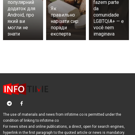
популярний
fazem parte
додаток для
Як
da
Android, про
правильно
comunidade
який ви
нарізати сир:
LGBTQIA+ — e
могли не
поради
você nem
знати
експерта
imaginava
The use of materials and news from infotime.co is permitted under the
condition of linking to infotime.co
For news sites and online publications, a direct, open for search engines,
hyperlink in the first paragraph to the quoted article or news is mandatory.