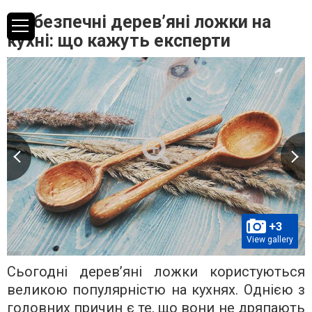
Чи безпечні дерев’яні ложки на
кухні: що кажуть експерти
+3
View gallery
Сьогодні дерев’яні ложки користуються
великою популярністю на кухнях. Однією з
головних причин є те, що вони не дряпають