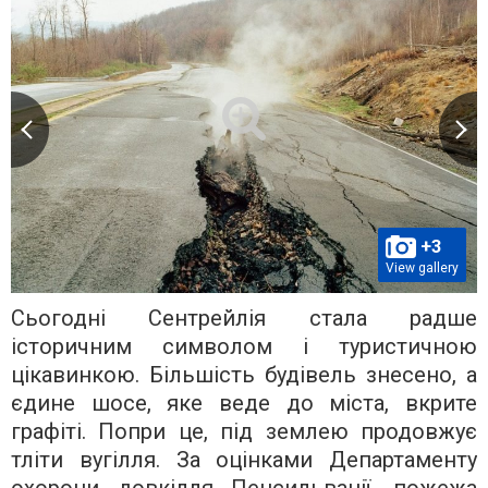
+3
View gallery
Сьогодні Сентрейлія стала радше
історичним символом і туристичною
цікавинкою. Більшість будівель знесено, а
єдине шосе, яке веде до міста, вкрите
графіті. Попри це, під землею продовжує
тліти вугілля. За оцінками Департаменту
охорони довкілля Пенсильванії, пожежа