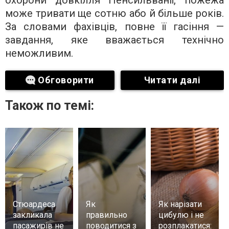
може тривати ще сотню або й більше років.
За словами фахівців, повне її гасіння —
завдання, яке вважається технічно
неможливим.
Обговорити
Читати далі
Також по темі:
Стюардеса
Як
Як нарізати
закликала
правильно
цибулю і не
пасажирів не
поводитися з
розплакатися: