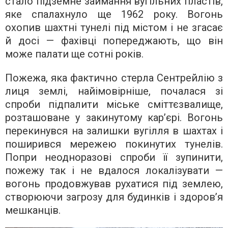
стало підземне займання вугільних пластів,
яке спалахнуло ще 1962 року. Вогонь
охопив шахтні тунелі під містом і не згасає
й досі — фахівці попереджають, що він
може палати ще сотні років.
Пожежа, яка фактично стерла Сентрейлію з
лиця землі, найімовірніше, почалася зі
спроби підпалити міське сміттєзвалище,
розташоване у закинутому кар’єрі. Вогонь
перекинувся на залишки вугілля в шахтах і
поширився мережею покинутих тунелів.
Попри неодноразові спроби її зупинити,
пожежу так і не вдалося локалізувати —
вогонь продовжував рухатися під землею,
створюючи загрозу для будинків і здоров’я
мешканців.