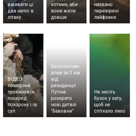
вживати ці
котами, аби
названо
два напої в
вони жили
перевірені
літаку
довше
лайфхаки
Безпілотник
впав за 3 км
ВІДЕО:
від
померлий
резиденції
прокинувся
Путіна:
Не несіть
посеред
розкрито
бузок у хату,
похорону і їв
нові деталі
щоб не
суп
“бавовни”
спіткало лихо