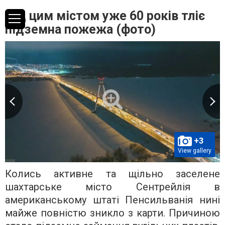
Під цим містом уже 60 років тліє
підземна пожежа (фото)
+3
View gallery
Колись активне та щільно заселене
шахтарське місто Сентрейлія в
американському штаті Пенсильванія нині
майже повністю зникло з карти. Причиною