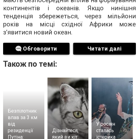
континентів і океанів. Якщо нинішня
тенденція збережеться, через мільйони
років на місці східної Африки може
з’явитися новий океан.
Обговорити
Читати далі
Також по темі:
Безпілотник
впав за 3 км
від
У росіян
резиденції
Дізнайтеся,
сталась
Путіна:
який ви кіт:
істерика