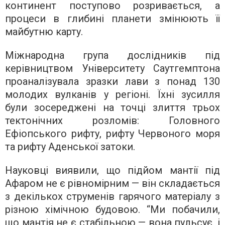
континент поступово розривається, а
процеси в глибині планети змінюють її
майбутню карту.
Міжнародна група дослідників під
керівництвом Університету Саутгемптона
проаналізувала зразки лави з понад 130
молодих вулканів у регіоні. Їхні зусилля
були зосереджені на точці злиття трьох
тектонічних розломів: Головного
Ефіопського рифту, рифту Червоного моря
та рифту Аденської затоки.
Науковці виявили, що підйом мантії під
Афаром не є рівномірним — він складається
з декількох струменів гарячого матеріалу з
різною хімічною будовою. “Ми побачили,
що мантія не є стабільною — вона пульсує, і