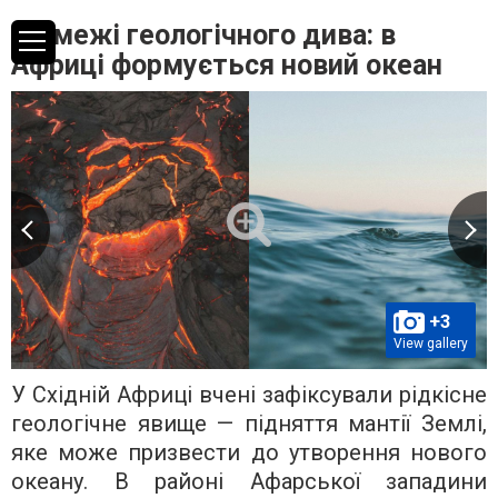
На межі геологічного дива: в
Африці формується новий океан
+3
View gallery
У Східній Африці вчені зафіксували рідкісне
геологічне явище — підняття мантії Землі,
яке може призвести до утворення нового
океану. В районі Афарської западини