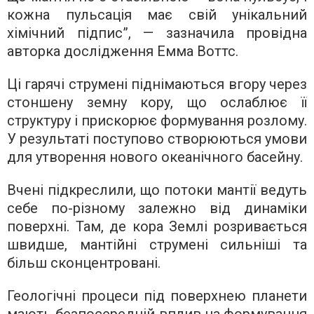
кожна пульсація має свій унікальний
хімічний підпис”, — зазначила провідна
авторка дослідження Емма Воттс.
Ці гарячі струмені піднімаються вгору через
стоншену земну кору, що ослаблює її
структуру і прискорює формування розлому.
У результаті поступово створюються умови
для утворення нового океанічного басейну.
Вчені підкреслили, що потоки мантії ведуть
себе по-різному залежно від динаміки
поверхні. Там, де кора Землі розривається
швидше, мантійні струмені сильніші та
більш сконцентровані.
Геологічні процеси під поверхнею планети
мають безпосередній вплив на формування