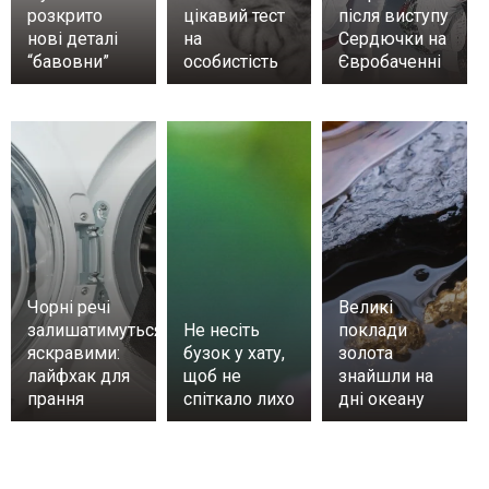
розкрито
цікавий тест
після виступу
нові деталі
на
Сердючки на
“бавовни”
особистість
Євробаченні
Чорні речі
Великі
залишатимуться
Не несіть
поклади
яскравими:
бузок у хату,
золота
лайфхак для
щоб не
знайшли на
прання
спіткало лихо
дні океану