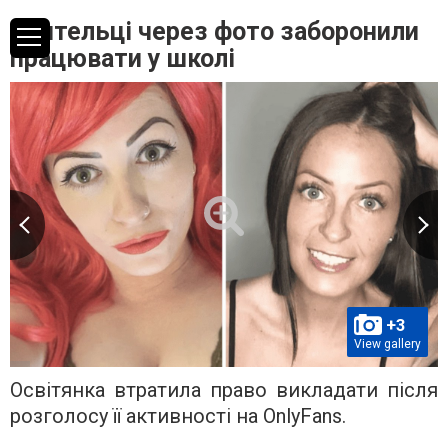
Вчительці через фото заборонили
працювати у школі
+3
View gallery
Освітянка втратила право викладати після
розголосу її активності на OnlyFans.