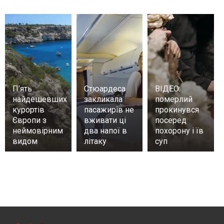
П’ять
Стюардеса
ВІДЕО:
найдешевших
закликала
померлий
курортів
пасажирів не
прокинувся
Європи з
вживати ці
посеред
неймовірним
два напої в
похорону і їв
видом
літаку
суп