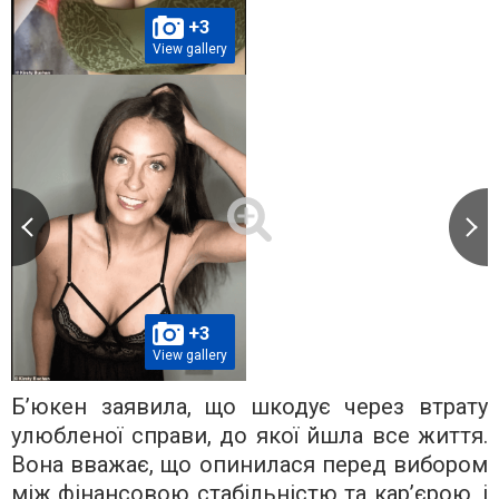
+3
View gallery
+3
View gallery
Б’юкен заявила, що шкодує через втрату
улюбленої справи, до якої йшла все життя.
Вона вважає, що опинилася перед вибором
між фінансовою стабільністю та кар’єрою, і