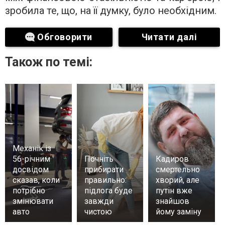
зробила те, що, на її думку, було необхідним.
Обговорити
Читати далі
Також по темі:
Механік із
56-річним
Почніть
Кадиров
досвідом
прибирати
смертельно
сказав, коли
правильно:
хворий, але
потрібно
підлога буде
путін вже
змінювати
завжди
знайшов
авто
чистою
йому заміну