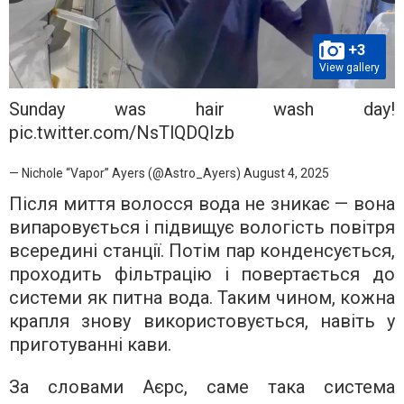
+3
View gallery
Sunday was hair wash day!
pic.twitter.com/NsTlQDQIzb
— Nichole “Vapor” Ayers (@Astro_Ayers)
August 4, 2025
Після миття волосся вода не зникає — вона
випаровується і підвищує вологість повітря
всередині станції. Потім пар конденсується,
проходить фільтрацію і повертається до
системи як питна вода. Таким чином, кожна
крапля знову використовується, навіть у
приготуванні кави.
За словами Аєрс, саме така система