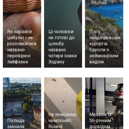
Як нарізати
Ці чоловіки
П’ять
цибулю і не
не готові до
найдешевших
розплакатися:
шлюбу:
курортів
названо
названо
Європи з
перевірені
чотири знаки
неймовірним
лайфхаки
Зодіаку
видом
На тенісному
Механік із
Польща
чемпіонаті
56-річним
змінила
Roland
досвідом