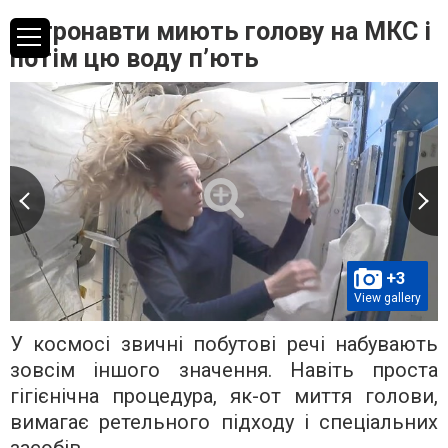
Астронавти миють голову на МКС і
потім цю воду п’ють
+3
View gallery
У космосі звичні побутові речі набувають
зовсім іншого значення. Навіть проста
гігієнічна процедура, як-от миття голови,
вимагає ретельного підходу і спеціальних
засобів.