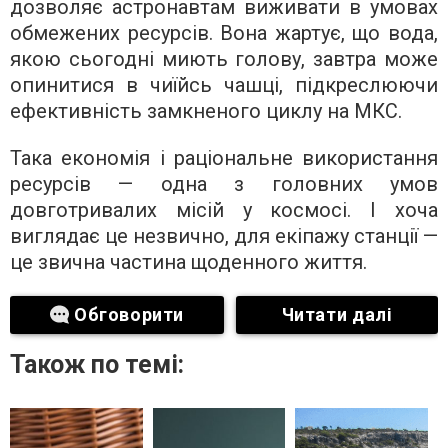
дозволяє астронавтам виживати в умовах
обмежених ресурсів. Вона жартує, що вода,
якою сьогодні миють голову, завтра може
опинитися в чиїйсь чашці, підкреслюючи
ефективність замкненого циклу на МКС.
Така економія і раціональне використання
ресурсів — одна з головних умов
довготривалих місій у космосі. І хоча
виглядає це незвично, для екіпажу станції —
це звична частина щоденного життя.
Обговорити
Читати далі
Також по темі: