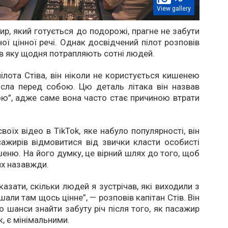
View gallery
р, який готується до подорожі, прагне не забути
ної цінної речі. Однак досвідчений пілот розповів
, в яку щодня потрапляють сотні людей.
ілота Стіва, він ніколи не користується кишенею
ісла перед собою. Цю деталь літака він назвав
ю”, адже саме вона часто стає причиною втрати
воїх відео в TikTok, яке набуло популярності, він
ажирів відмовитися від звички класти особисті
шеню. На його думку, це вірний шлях до того, щоб
их назавжди.
казати, скільки людей я зустрічав, які виходили з
шали там щось цінне”, — розповів капітан Стів. Він
о шанси знайти забуту річ після того, як пасажир
, є мінімальними.