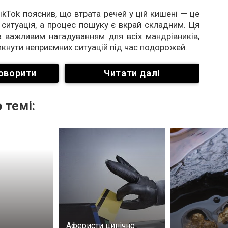
ikTok пояснив, що втрата речей у цій кишені — це
ситуація, а процес пошуку є вкрай складним. Ця
 важливим нагадуванням для всіх мандрівників,
никнути неприємних ситуацій під час подорожей.
оворити
Читати далі
 темі:
Аферисти цинічно