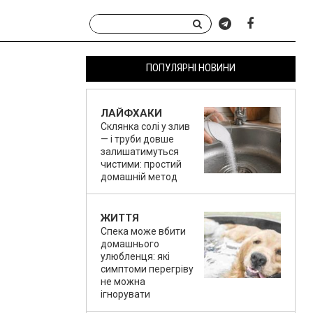
ПОПУЛЯРНІ НОВИНИ
ЛАЙФХАКИ
Склянка солі у злив
— і труби довше
залишатимуться
чистими: простий
домашній метод
ЖИТТЯ
Спека може вбити
домашнього
улюбленця: які
симптоми перегріву
не можна
ігнорувати