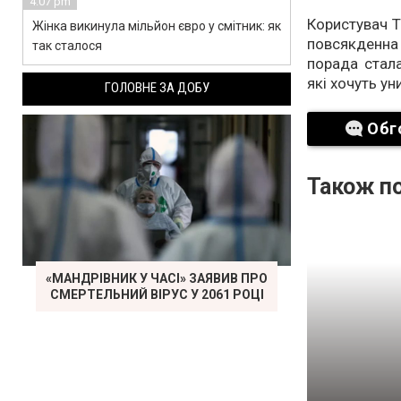
4:07 pm
Користувач T
Жінка викинула мільйон євро у смітник: як
повсякденна 
так сталося
порада стала
які хочуть у
ГОЛОВНЕ ЗА ДОБУ
Обг
Також по
«МАНДРІВНИК У ЧАСІ» ЗАЯВИВ ПРО
СМЕРТЕЛЬНИЙ ВІРУС У 2061 РОЦІ