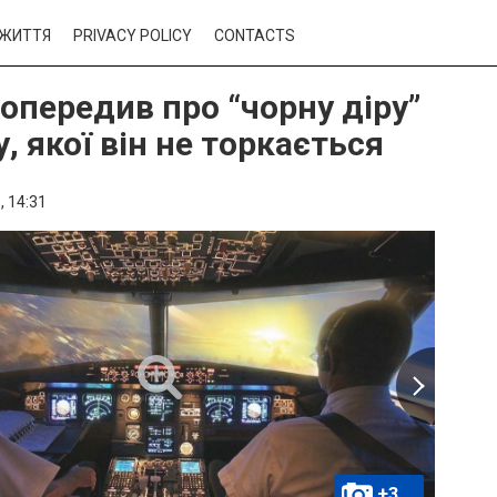
ЖИТТЯ
PRIVACY POLICY
CONTACTS
попередив про “чорну діру”
у, якої він не торкається
,
14:31
+3