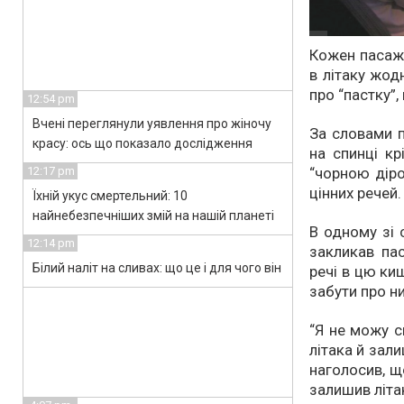
Кожен пасажи
в літаку жод
про “пастку”
12:54 pm
Вчені переглянули уявлення про жіночу
За словами п
красу: ось що показало дослідження
на спинці кр
“чорною діро
12:17 pm
цінних речей.
Їхній укус смертельний: 10
найнебезпечніших змій на нашій планеті
В одному зі с
12:14 pm
закликав пас
Білий наліт на сливах: що це і для чого він
речі в цю ки
забути про н
“Я не можу с
літака й зали
наголосив, щ
залишив літак