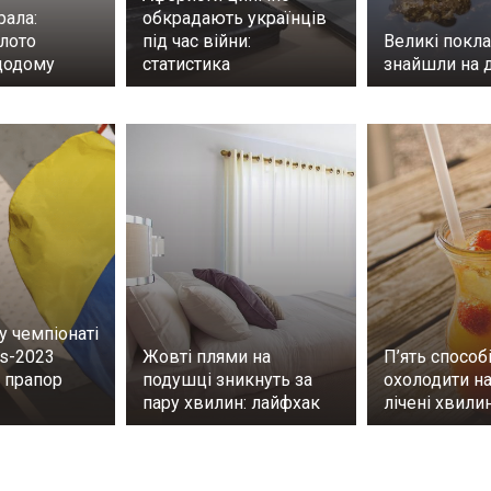
рала:
обкрадають українців
олото
під час війни:
Великі покла
додому
статистика
знайшли на д
у чемпіонаті
os-2023
Жовті плями на
П’ять способ
 прапор
подушці зникнуть за
охолодити на
пару хвилин: лайфхак
лічені хвили