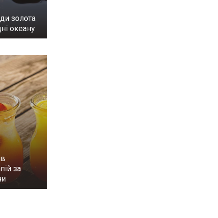
ди золота
ні океану
ів
пій за
ни