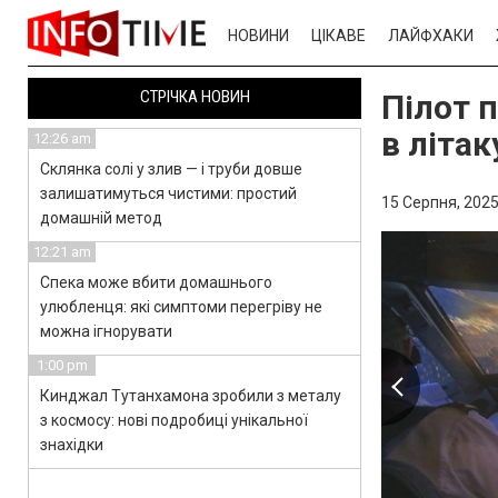
НОВИНИ
ЦІКАВЕ
ЛАЙФХАКИ
СТРІЧКА НОВИН
Пілот 
в літак
12:26 am
Склянка солі у злив — і труби довше
залишатимуться чистими: простий
15 Серпня, 2025
домашній метод
12:21 am
Спека може вбити домашнього
улюбленця: які симптоми перегріву не
можна ігнорувати
1:00 pm
Кинджал Тутанхамона зробили з металу
з космосу: нові подробиці унікальної
знахідки