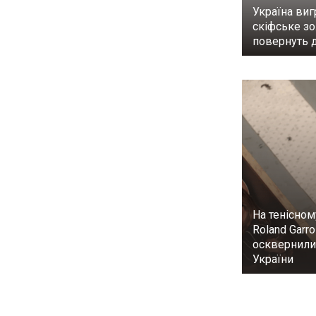
Україна виг
скіфське з
повернуть 
На тенісном
Roland Garr
осквернили
України