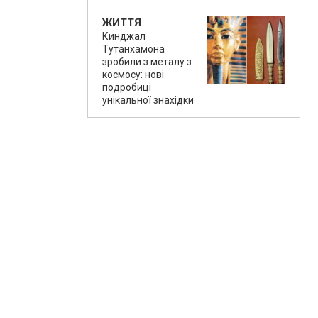
ЖИТТЯ
Кинджал
Тутанхамона
зробили з металу з
космосу: нові
подробиці
унікальної знахідки