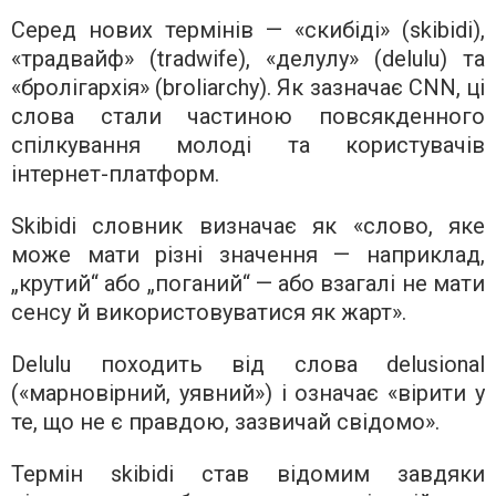
Серед нових термінів — «скибіді» (skibidi),
«традвайф» (tradwife), «делулу» (delulu) та
«бролігархія» (broliarchy). Як зазначає CNN, ці
слова стали частиною повсякденного
спілкування молоді та користувачів
інтернет-платформ.
Skibidi словник визначає як «слово, яке
може мати різні значення — наприклад,
„крутий“ або „поганий“ — або взагалі не мати
сенсу й використовуватися як жарт».
Delulu походить від слова delusional
(«марновірний, уявний») і означає «вірити у
те, що не є правдою, зазвичай свідомо».
Термін skibidi став відомим завдяки