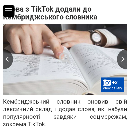
Слова з TikTok додали до
Кембриджського словника
+3
View gallery
Кембриджський словник оновив свій
лексичний склад і додав слова, які набули
популярності завдяки соцмережам,
зокрема TikTok.