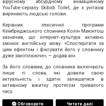
вірусному абсурдному анімаційному
YouTube-серіалу Skibidi Toilet, де з унітазів
виринають людські голови.
Керівник лексичної програми
Кембриджського словника Колін Макінтош
зазначив, що інтернет-культура активно
змінює англійську мову. «Спостерігати за
цим ефектом і фіксувати його у словнику
дуже захоплююче», — додав він.
За його словами, до словника включають
лише ті слова, які довели свою
актуальність і здатні залишатися в
активному вжитку протягом тривалого
часу.
Обговорити
Читати далі