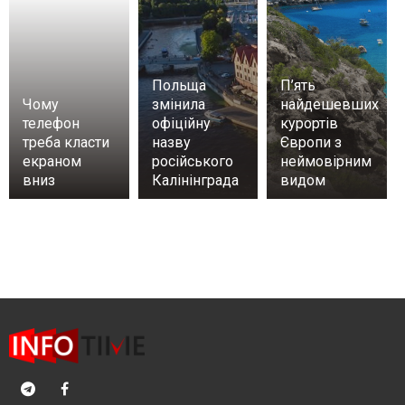
Польща
П’ять
Чому
змінила
найдешевших
телефон
офіційну
курортів
треба класти
назву
Європи з
екраном
російського
неймовірним
вниз
Калінінграда
видом