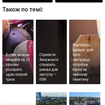
Також по темі:
Відповідь
здивує: для
Буряк можна
Стратегія
чого
зварити за 15
Залужного
насправді
хвилин:
створить
потрібна
розкрито
умови для
бірка на
один хитрий
наступу –
чайному
трюк
ISW
пакетику