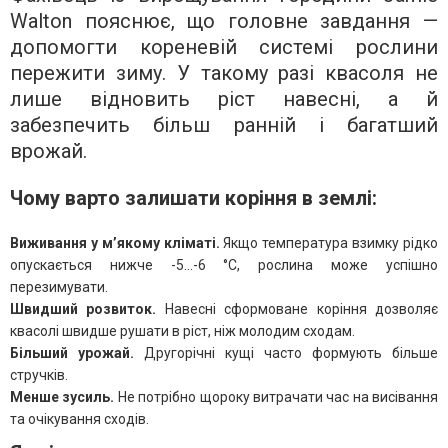
Walton пояснює, що головне завдання —
допомогти кореневій системі рослини
пережити зиму. У такому разі квасоля не
лише відновить ріст навесні, а й
забезпечить більш ранній і багатший
врожай.
Чому варто залишати коріння в землі:
Виживання у м’якому кліматі.
Якщо температура взимку рідко
опускається нижче -5…-6 °C, рослина може успішно
перезимувати.
Швидший розвиток.
Навесні сформоване коріння дозволяє
квасолі швидше рушати в ріст, ніж молодим сходам.
Більший урожай.
Другорічні кущі часто формують більше
стручків.
Менше зусиль.
Не потрібно щороку витрачати час на висівання
та очікування сходів.