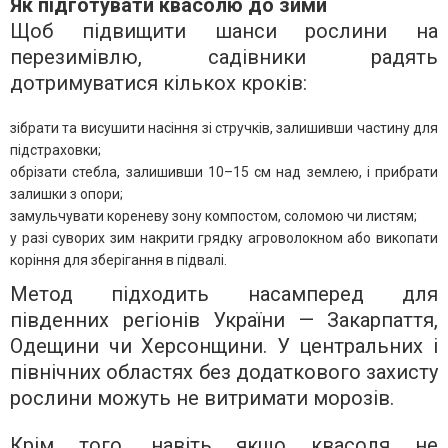
Як підготувати квасолю до зими
Щоб підвищити шанси рослини на
перезимівлю, садівники радять
дотримуватися кількох кроків:
зібрати та висушити насіння зі стручків, залишивши частину для
підстраховки;
обрізати стебла, залишивши 10–15 см над землею, і прибрати
залишки з опори;
замульчувати кореневу зону компостом, соломою чи листям;
у разі суворих зим накрити грядку агроволокном або викопати
коріння для зберігання в підвалі.
Метод підходить насамперед для
південних регіонів України — Закарпаття,
Одещини чи Херсонщини. У центральних і
північних областях без додаткового захисту
рослини можуть не витримати морозів.
Крім того, навіть якщо квасоля не