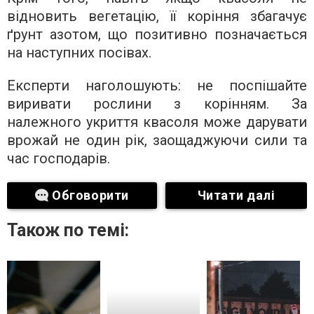
відновить вегетацію, її коріння збагачує
ґрунт азотом, що позитивно позначається
на наступних посівах.
Експерти наголошують: не поспішайте
виривати рослини з корінням. За
належного укриття квасоля може дарувати
врожай не один рік, заощаджуючи сили та
час господарів.
Обговорити
Читати далі
Також по темі: