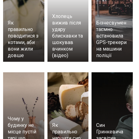
Хлопець
Як
вижив після
Бізнесвумен
правильно
удару
таємно
поводитися з
блискавки та
встановила
котами, аби
шокував
GPS-трекери
вони жили
вчинком
на машини
довше
(відео)
поліції
Чому у
будинку не
Як
Син
місце пустій
правильно
Гринкевича
тарі: що
нарізати сир:
засвітив