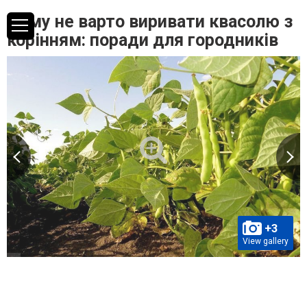
Чому не варто виривати квасолю з
корінням: поради для городників
+3
View gallery