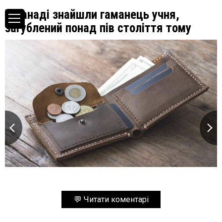
У Канаді знайшли гаманець учня,
загублений понад пів століття тому
💬 Читати коментарі