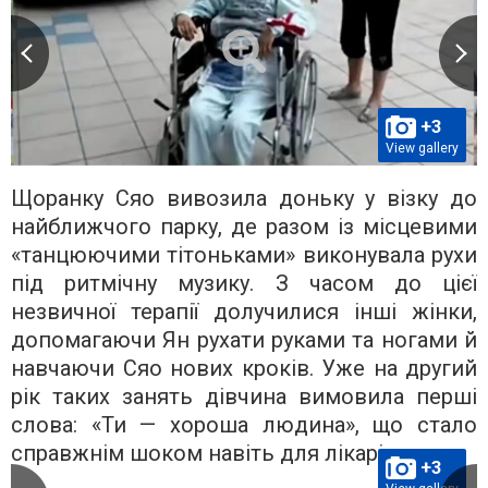
+3
View gallery
Щоранку Сяо вивозила доньку у візку до
найближчого парку, де разом із місцевими
«танцюючими тітоньками» виконувала рухи
під ритмічну музику. З часом до цієї
незвичної терапії долучилися інші жінки,
допомагаючи Ян рухати руками та ногами й
навчаючи Сяо нових кроків. Уже на другий
рік таких занять дівчина вимовила перші
слова: «Ти — хороша людина», що стало
справжнім шоком навіть для лікарів.
+3