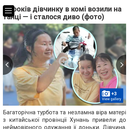
10 років дівчинку в комі возили на
танці — і сталося диво (фото)
+3
View gallery
Багаторічна турбота та незламна віра матері
з китайської провінції Хунань привели до
неймовірного одужання її доньки. Дівчина,