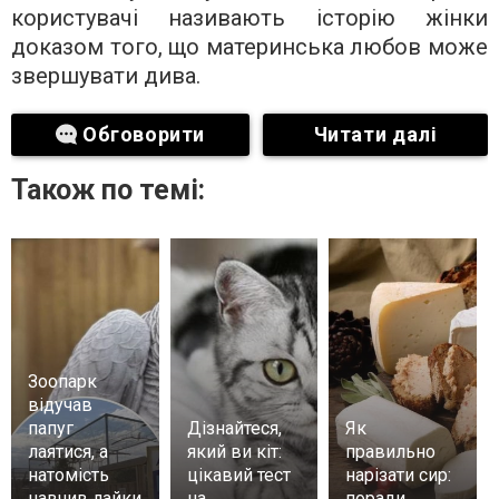
користувачі називають історію жінки
доказом того, що материнська любов може
звершувати дива.
Обговорити
Читати далі
Також по темі:
Зоопарк
відучав
папуг
Дізнайтеся,
Як
лаятися, а
який ви кіт:
правильно
натомість
цікавий тест
нарізати сир:
навчив лайки
на
поради