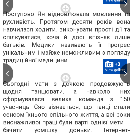
View gallery
Поступово Ян відновлювала мовлення та
рухливість. Протягом десяти років вона
навчилася ходити, виконувати прості дії та
спілкуватися, хоча й досі впізнає лише
батьків. Медики називають її прогрес
унікальним і майже неможливим з погляду
традиційної медицини.
+3
View gallery
Сьогодні мати з дочкою продовжують
щодня танцювати, а навколо них
сформувалася велика команда з 150
учасниць. Сяо зізнається, що танці стали
сенсом їхнього спільного життя, а всі роки
виснажливої праці були варті однієї мети —
бачити усмішку доньки. Інтернет-