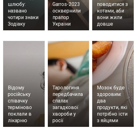
шлюбу:
Garros-2023
поводитися з
названо
осквернили
котами, аби
чотири знаки
прапор
вони жили
Зодіаку
України
довше
Відому
Тарологиня
Мозок буде
російську
передбачила
здоровим:
співачку
спалах
два
терміново
загадкової
продукти, які
поклали в
хвороби у
потрібно їсти
лікарню
росії
з яйцями