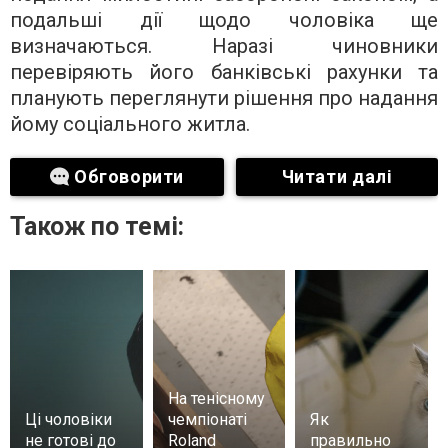
подальші дії щодо чоловіка ще
визначаються. Наразі чиновники
перевіряють його банківські рахунки та
планують переглянути рішення про надання
йому соціального житла.
Обговорити
Читати далі
Також по темі:
На тенісному
Ці чоловіки
чемпіонаті
Як
не готові до
Roland
правильно