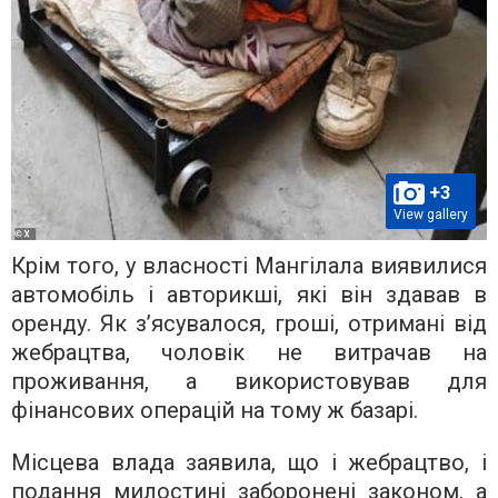
+3
View gallery
Крім того, у власності Мангілала виявилися
автомобіль і авторикші, які він здавав в
оренду. Як з’ясувалося, гроші, отримані від
жебрацтва, чоловік не витрачав на
проживання, а використовував для
фінансових операцій на тому ж базарі.
Місцева влада заявила, що і жебрацтво, і
подання милостині заборонені законом, а