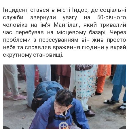
Інцидент стався в місті Індор, де соціальні
служби звернули увагу на 50-річного
чоловіка на ім’я Мангілал, який тривалий
час перебував на місцевому базарі. Через
проблеми з пересуванням він жив просто
неба та справляв враження людини у вкрай
скрутному становищі.