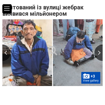
Врятований із вулиці жебрак
виявився мільйонером
+3
View gallery