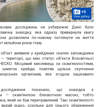
+3
View gallery
льових досліджень на узбережжі Данії було
звичну знахідку, яка одразу привернула увагу
Вона дозволила по-новому поглянути на життя
от мільйони років тому.
об’єкт виявили у крейдяних скелях заповідника
 — території, що має статус об’єкта Всесвітньої
ЕСКО. Місцевий мисливець за скам’янілостями,
 шматок крейди, помітив щільне скупчення
морських організмів, яке згодом зацікавило
дослідження показало, що знахідка є
ітом — скам’янілою блювотною масою, тобто
ка, який не був перетравлений. Такі скам’янілості
 вкрай рідко, оскільки для їхнього збереження