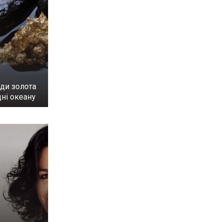
ди золота
ні океану