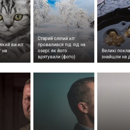
Старий сліпий кіт
який ви кіт:
провалився під лід на
т на
озері: як його
Великі покла
врятували (фото)
знайшли на д