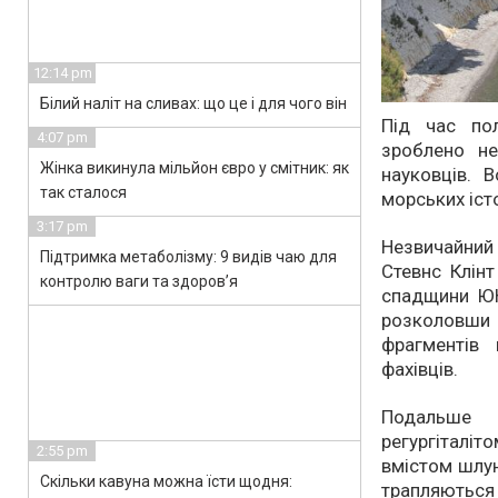
12:14 pm
Білий наліт на сливах: що це і для чого він
Під час по
4:07 pm
зроблено не
Жінка викинула мільйон євро у смітник: як
науковців. 
так сталося
морських іст
3:17 pm
Незвичайний 
Підтримка метаболізму: 9 видів чаю для
Стевнс Клінт
контролю ваги та здоров’я
спадщини ЮН
розколовши
фрагментів 
фахівців.
Подальше 
регургітал
2:55 pm
вмістом шлун
Скільки кавуна можна їсти щодня:
трапляються