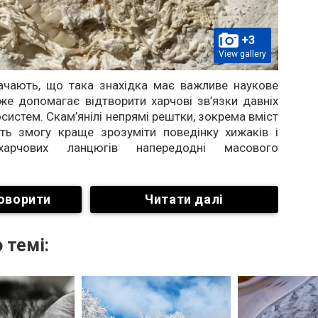
+3
View gallery
начають, що така знахідка має важливе наукове
же допомагає відтворити харчові зв’язки давніх
систем. Скам’янілі непрямі рештки, зокрема вміст
ть змогу краще зрозуміти поведінку хижаків і
харчових ланцюгів напередодні масового
оворити
Читати далі
 темі: