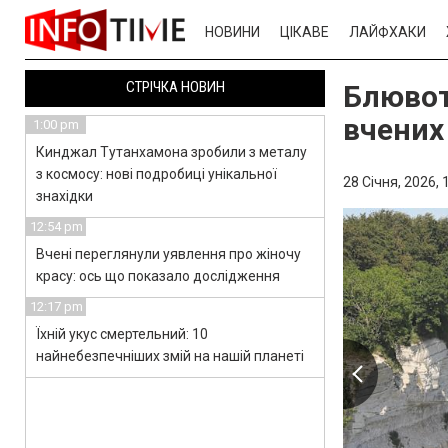
НОВИНИ
ЦІКАВЕ
ЛАЙФХАКИ
СТРІЧКА НОВИН
Блювот
вчених
1:00 pm
Кинджал Тутанхамона зробили з металу
з космосу: нові подробиці унікальної
28 Січня, 2026,
знахідки
12:54 pm
Вчені переглянули уявлення про жіночу
красу: ось що показало дослідження
12:17 pm
Їхній укус смертельний: 10
найнебезпечніших змій на нашій планеті