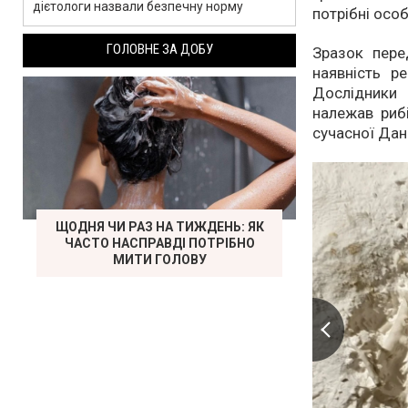
дієтологи назвали безпечну норму
потрібні особ
ГОЛОВНЕ ЗА ДОБУ
Зразок пере
наявність р
Дослідники 
належав рибі
сучасної Дані
ЩОДНЯ ЧИ РАЗ НА ТИЖДЕНЬ: ЯК
ЧАСТО НАСПРАВДІ ПОТРІБНО
МИТИ ГОЛОВУ