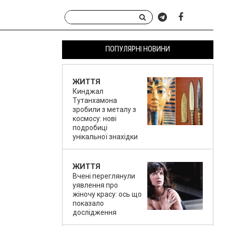
ПОПУЛЯРНІ НОВИНИ
ЖИТТЯ
Кинджал
Тутанхамона
зробили з металу з
космосу: нові
подробиці
унікальної знахідки
ЖИТТЯ
Вчені переглянули
уявлення про
жіночу красу: ось що
показало
дослідження