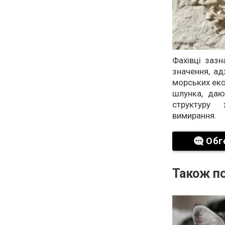
Фахівці заз
значення, ад
морських еко
шлунка, даю
структуру 
вимирання.
Обг
Також по