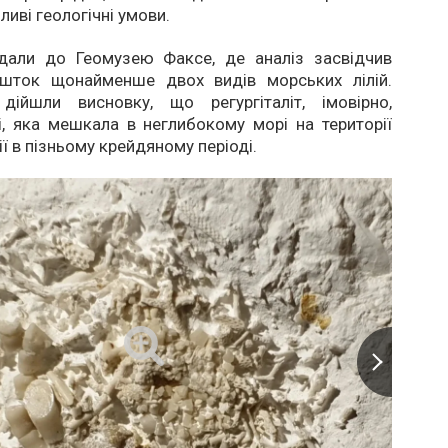
ливі геологічні умови.
дали до Геомузею Факсе, де аналіз засвідчив
ешток щонайменше двох видів морських лілій.
дійшли висновку, що регургіталіт, імовірно,
, яка мешкала в неглибокому морі на території
ї в пізньому крейдяному періоді.