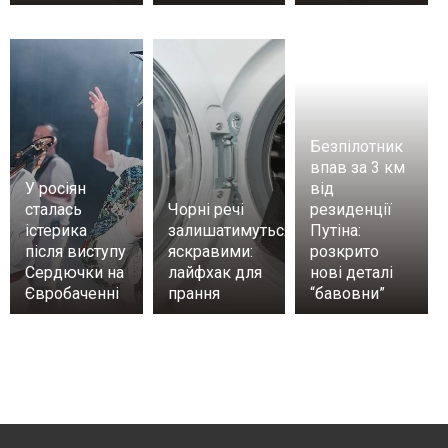
Безпілотник
впав за 3 км
У росіян
від
сталась
Чорні речі
резиденції
істерика
залишатимуться
Путіна:
після виступу
яскравими:
розкрито
Сердючки на
лайфхак для
нові деталі
Євробаченні
прання
“бавовни”