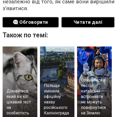
незалежно від того, як саме вони вирішили
з’явитися.
Обговорити
Читати далі
Також по темі:
Опинилися в
Польща
пастці:
Дізнайтеся,
змінила
китайські
який ви кіт:
офіційну
астронавти
цікавий тест
назву
не можуть
на
російського
повернутися
особистість
Калінінграда
на Землю