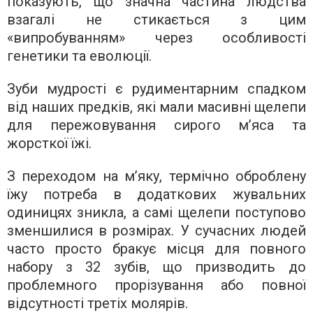
показують, що значна частина людства
взагалі не стикається з цим
«випробуванням» через особливості
генетики та еволюції.
Зуби мудрості є рудиментарним спадком
від наших предків, які мали масивні щелепи
для пережовування сирого м’яса та
жорсткої їжі.
З переходом на м’яку, термічно оброблену
їжу потреба в додаткових жувальних
одиницях зникла, а самі щелепи поступово
зменшилися в розмірах. У сучасних людей
часто просто бракує місця для повного
набору з 32 зубів, що призводить до
проблемного прорізування або повної
відсутності третіх молярів.