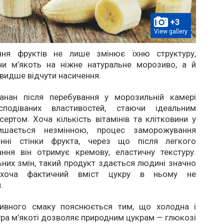
+3
View gallery
ння фруктів не лише змінює їхню структуру,
и м’якоть на ніжне натуральне морозиво, а й
видше відчути насичення.
анан після перебування у морозильній камері
сподіваних властивостей, стаючи ідеальним
ертом. Хоча кількість вітамінів та клітковини у
ишається незмінною, процес заморожування
инні стінки фрукта, через що після легкого
ння він отримує кремову, еластичну текстуру.
ьних змін, такий продукт здається людині значно
 хоча фактичний вміст цукру в ньому не
.
сивного смаку пояснюється тим, що холодна і
ура м’якоті дозволяє природним цукрам — глюкозі