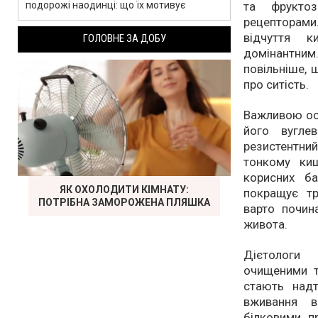
подорожі наодинці: що їх мотивує
та фрукто
рецепторами
відчуття к
ГОЛОВНЕ ЗА ДОБУ
домінантним.
повільніше, 
про ситість.
Важливою осо
його вугле
резистентни
тонкому ки
корисних ба
ЯК ОХОЛОДИТИ КІМНАТУ:
покращує т
ПОТРІБНА ЗАМОРОЖЕНА ПЛЯШКА
варто почин
живота.
Дієтологи
очищеними та
стають над
вживання в
білковими п