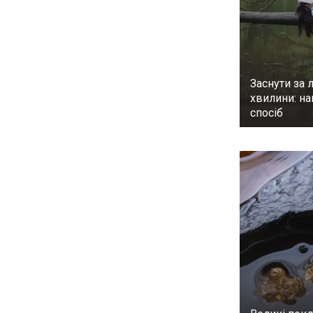
Заснути за л
хвилини: н
спосіб