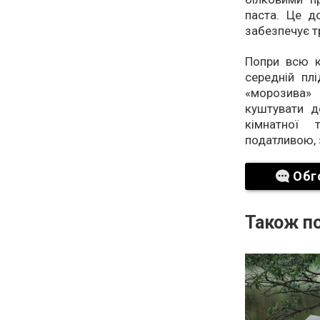
паста. Це до
забезпечує т
Попри всю ко
середній пл
«морозива» 
куштувати д
кімнатної 
податливою, 
Обг
Також по