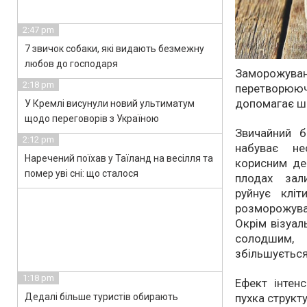
2:47 pm
7 звичок собаки, які видають безмежну
любов до господаря
Заморожува
2:18 pm
перетворююч
допомагає ш
У Кремлі висунули новий ультиматум
щодо переговорів з Україною
Звичайний б
2:12 pm
набуває не
Наречений поїхав у Таїланд на весілля та
корисним дес
помер уві сні: що сталося
плодах зал
руйнує кліт
розморожува
Окрім візуал
солодшим,
збільшується
1:18 pm
Ефект інтен
Дедалі більше туристів обирають
пухка структ