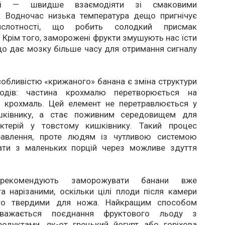
зі — швидше взаємодіяти зі смаковими
. Водночас низька температура дещо пригнічує
ислотності, що робить солодкий присмак
 Крім того, заморожені фрукти змушують нас їсти
що дає мозку більше часу для отримання сигналу
бливістю «крижаного» банана є зміна структури
водів: частина крохмалю перетворюється на
й крохмаль. Цей елемент не перетравлюється у
шківнику, а стає поживним середовищем для
ктерій у товстому кишківнику. Такий процес
равлення, проте людям із чутливою системою
ати з маленьких порцій через можливе здуття
 рекомендують заморожувати банани вже
 нарізаними, оскільки цілі плоди після камери
то твердими для ножа. Найкращим способом
важається поєднання фруктового льоду з
родуктами, як-от грецький йогурт або горіхова