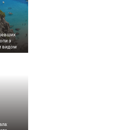
ешевших
опи з
м видом
ала: