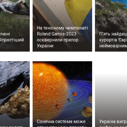
На тенісному чемпіонаті
ічені
Roland Garros-2023
П’ять найд
айпростіший
осквернили прапор
курортів Євр
України
неймовірни
Сонячна система може
Україна вигр