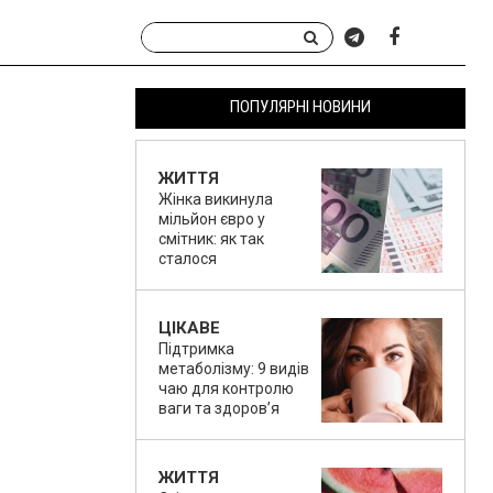
ПОПУЛЯРНІ НОВИНИ
ЖИТТЯ
Жінка викинула
мільйон євро у
смітник: як так
сталося
ЦІКАВЕ
Підтримка
метаболізму: 9 видів
чаю для контролю
ваги та здоров’я
ЖИТТЯ