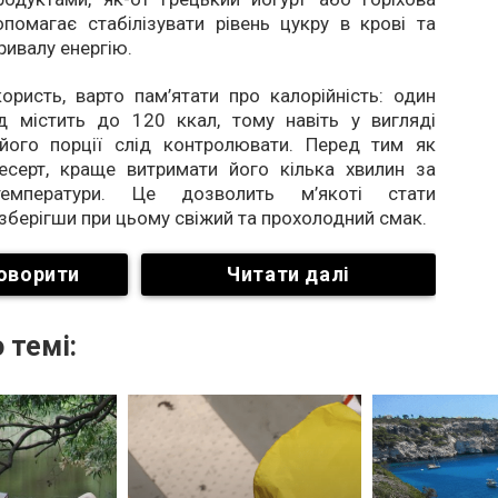
помагає стабілізувати рівень цукру в крові та
ривалу енергію.
ристь, варто пам’ятати про калорійність: один
ід містить до 120 ккал, тому навіть у вигляді
його порції слід контролювати. Перед тим як
есерт, краще витримати його кілька хвилин за
температури. Це дозволить м’якоті стати
зберігши при цьому свіжий та прохолодний смак.
оворити
Читати далі
 темі: