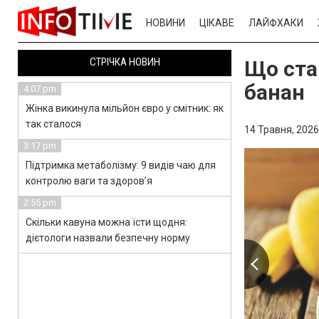
НОВИНИ
ЦІКАВЕ
ЛАЙФХАКИ
СТРІЧКА НОВИН
Що ста
банан
4:07 pm
Жінка викинула мільйон євро у смітник: як
так сталося
14 Травня, 2026
3:17 pm
Підтримка метаболізму: 9 видів чаю для
контролю ваги та здоров’я
2:55 pm
Скільки кавуна можна їсти щодня:
дієтологи назвали безпечну норму