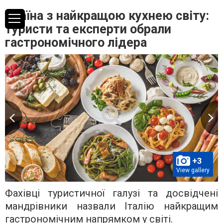
Країна з найкращою кухнею світу:
туристи та експерти обрали
гастрономічного лідера
+3
View gallery
Фахівці туристичної галузі та досвідчені
мандрівники назвали Італію найкращим
гастрономічним напрямком у світі.