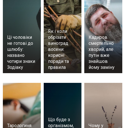
Як і коли
Ці чоловіки
обрізати
Кадиров
не готові до
виноград
смертельно
шлюбу:
восени:
хворий, але
названо
корисні
путін вже
чотири знаки
поради та
знайшов
Зодіаку
правила
йому заміну
Що буде з
Тарологиня
організмом,
Чому у