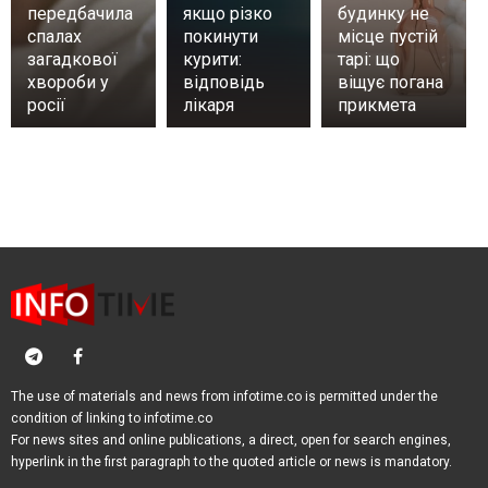
передбачила
якщо різко
будинку не
спалах
покинути
місце пустій
загадкової
курити:
тарі: що
хвороби у
відповідь
віщує погана
росії
лікаря
прикмета
The use of materials and news from infotime.co is permitted under the
condition of linking to infotime.co
For news sites and online publications, a direct, open for search engines,
hyperlink in the first paragraph to the quoted article or news is mandatory.