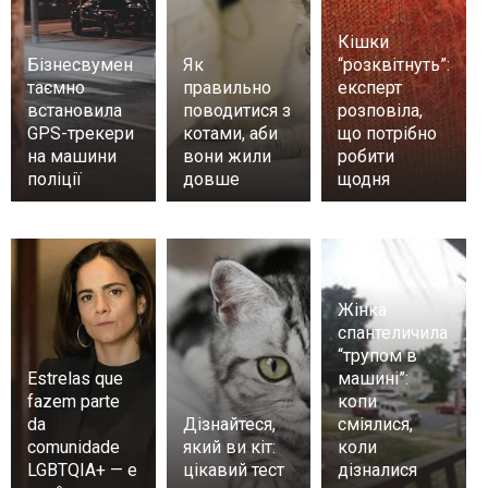
Кішки
Бізнесвумен
Як
“розквітнуть”:
таємно
правильно
експерт
встановила
поводитися з
розповіла,
GPS-трекери
котами, аби
що потрібно
на машини
вони жили
робити
поліції
довше
щодня
Жінка
спантеличила
“трупом в
Estrelas que
машині”:
fazem parte
копи
da
Дізнайтеся,
сміялися,
comunidade
який ви кіт:
коли
LGBTQIA+ — e
цікавий тест
дізналися