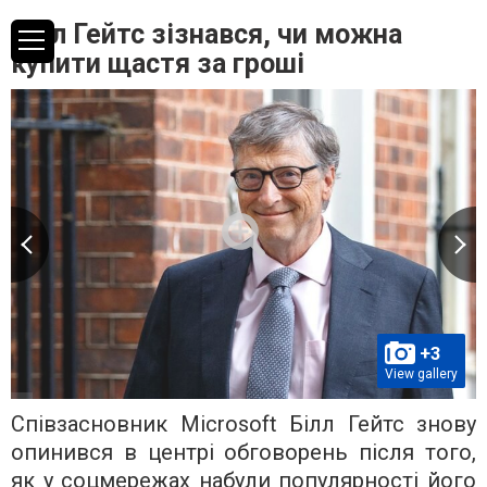
Білл Гейтс зізнався, чи можна
купити щастя за гроші
+3
View gallery
Співзасновник Microsoft Білл Гейтс знову
опинився в центрі обговорень після того,
як у соцмережах набули популярності його