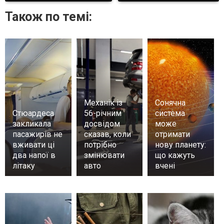
Також по темі:
Механік із
Сонячна
Стюардеса
56-річним
система
закликала
досвідом
може
пасажирів не
сказав, коли
отримати
вживати ці
потрібно
нову планету:
два напої в
змінювати
що кажуть
літаку
авто
вчені