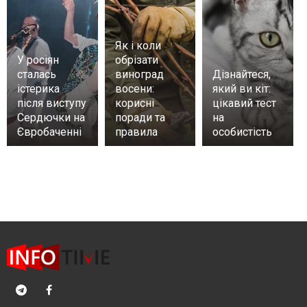
Як і коли
У росіян
обрізати
сталась
виноград
Дізнайтеся,
істерика
восени:
який ви кіт:
після виступу
корисні
цікавий тест
Сердючки на
поради та
на
Євробаченні
правила
особистість