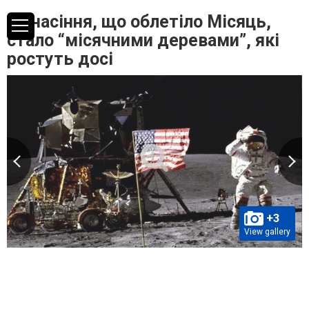
Як насіння, що облетіло Місяць,
стало “місячними деревами”, які
ростуть досі
+3
View gallery