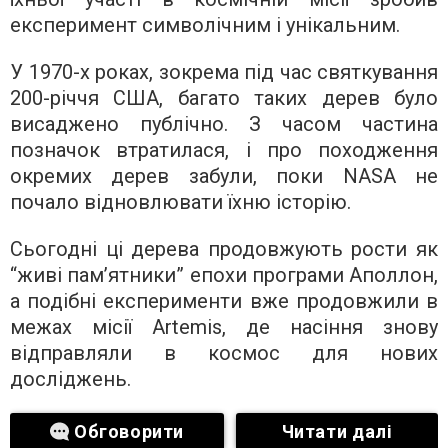
експеримент символічним і унікальним.
У 1970-х роках, зокрема під час святкування
200-річчя США, багато таких дерев було
висаджено публічно. З часом частина
позначок втратилася, і про походження
окремих дерев забули, поки NASA не
почало відновлювати їхню історію.
Сьогодні ці дерева продовжують рости як
“живі пам’ятники” епохи програми Аполлон,
а подібні експерименти вже продовжили в
межах місії Artemis, де насіння знову
відправляли в космос для нових
досліджень.
Обговорити
Читати далі