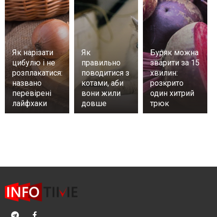
Як нарізати
Як
Буряк можна
цибулю і не
правильно
зварити за 15
розплакатися:
поводитися з
хвилин:
названо
котами, аби
розкрито
перевірені
вони жили
один хитрий
лайфхаки
довше
трюк