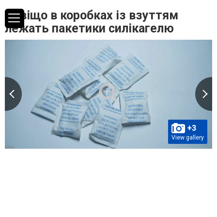
Навіщо в коробках із взуттям
лежать пакетики силікагелю
+3
View gallery