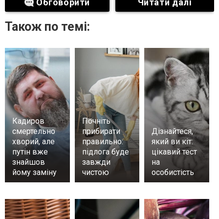
Обговорити
Читати далі
Також по темі:
Кадиров
Почніть
смертельно
прибирати
Дізнайтеся,
хворий, але
правильно:
який ви кіт:
путін вже
підлога буде
цікавий тест
знайшов
завжди
на
йому заміну
чистою
особистість