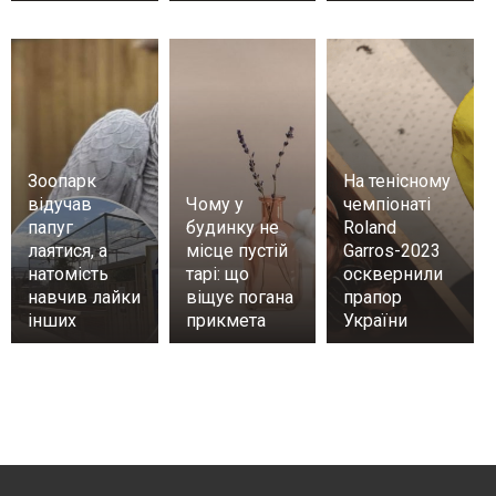
Зоопарк
На тенісному
відучав
Чому у
чемпіонаті
папуг
будинку не
Roland
лаятися, а
місце пустій
Garros-2023
натомість
тарі: що
осквернили
навчив лайки
віщує погана
прапор
інших
прикмета
України