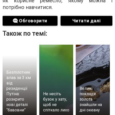
як корисне ремесло, якому можна і
потрібно навчитися.
Обговорити
Читати далі
Також по темі:
Безпілотник
впав за 3 км
від
резиденції
Великі
Путіна:
Не несіть
поклади
розкрито
бузок у хату,
золота
нові деталі
щоб не
знайшли на
“бавовни”
спіткало лихо
дні океану