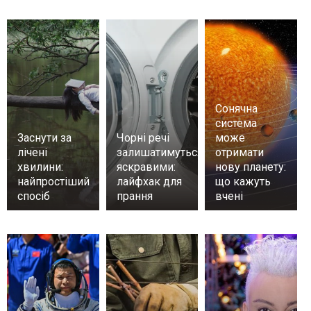
Сонячна
система
Заснути за
Чорні речі
може
лічені
залишатимуться
отримати
хвилини:
яскравими:
нову планету:
найпростіший
лайфхак для
що кажуть
спосіб
прання
вчені