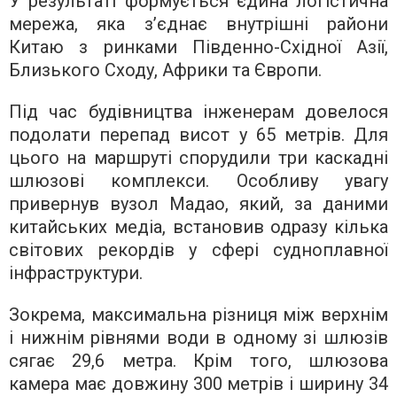
У результаті формується єдина логістична
мережа, яка з’єднає внутрішні райони
Китаю з ринками Південно-Східної Азії,
Близького Сходу, Африки та Європи.
Під час будівництва інженерам довелося
подолати перепад висот у 65 метрів. Для
цього на маршруті спорудили три каскадні
шлюзові комплекси. Особливу увагу
привернув вузол Мадао, який, за даними
китайських медіа, встановив одразу кілька
світових рекордів у сфері судноплавної
інфраструктури.
Зокрема, максимальна різниця між верхнім
і нижнім рівнями води в одному зі шлюзів
сягає 29,6 метра. Крім того, шлюзова
камера має довжину 300 метрів і ширину 34