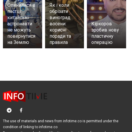
Опинилися в
Як і коли
пастці:
обрізати
китайські
виноград
астронавти
восени:
Кіркоров
не можуть
корисні
зробив нову
повернутися
поради та
пластичну
на Землю
правила
операцію
The use of materials and news from infotime.co is permitted under the
condition of linking to infotime.co