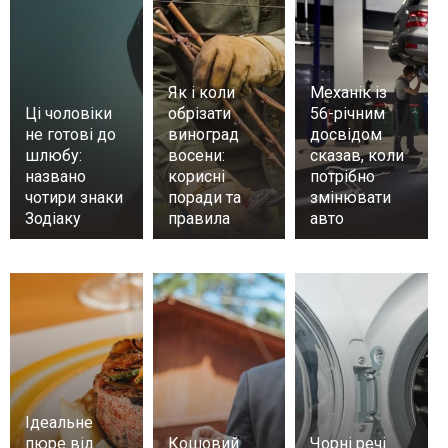
Як і коли
Механік із
Ці чоловіки
обрізати
56-річним
не готові до
виноград
досвідом
шлюбу:
восени:
сказав, коли
названо
корисні
потрібно
чотири знаки
поради та
змінювати
Зодіаку
правила
авто
Ідеальне
пюре від
Кошовий
Чорні речі