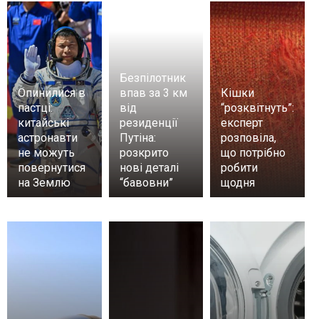
Безпілотник
Опинилися в
впав за 3 км
Кішки
пастці:
від
“розквітнуть”:
китайські
резиденції
експерт
астронавти
Путіна:
розповіла,
не можуть
розкрито
що потрібно
повернутися
нові деталі
робити
на Землю
“бавовни”
щодня