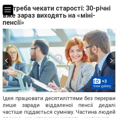
Не треба чекати старості: 30-річні
вже зараз виходять на «міні-
пенсії»
+3
View gallery
Ідея працювати десятиліттями без перерви
лише заради віддаленої пенсії дедалі
частіше піддається сумніву. Частина людей