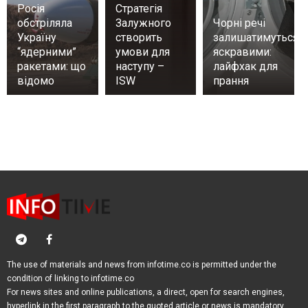
Росія
Стратегія
обстріляла
Залужного
Чорні речі
Україну
створить
залишатимуться
“ядерними”
умови для
яскравими:
ракетами: що
наступу –
лайфхак для
відомо
ISW
прання
The use of materials and news from infotime.co is permitted under the
condition of linking to infotime.co
For news sites and online publications, a direct, open for search engines,
hyperlink in the first paragraph to the quoted article or news is mandatory.