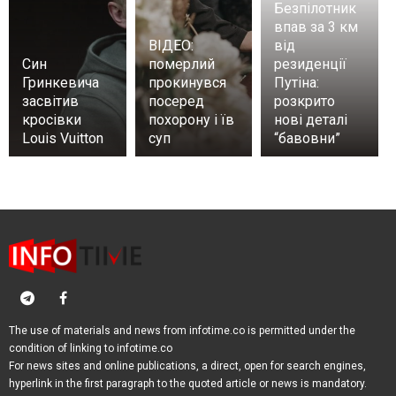
Безпілотник
впав за 3 км
ВІДЕО:
від
Син
померлий
резиденції
Гринкевича
прокинувся
Путіна:
засвітив
посеред
розкрито
кросівки
похорону і їв
нові деталі
Louis Vuitton
суп
“бавовни”
The use of materials and news from infotime.co is permitted under the
condition of linking to infotime.co
For news sites and online publications, a direct, open for search engines,
hyperlink in the first paragraph to the quoted article or news is mandatory.