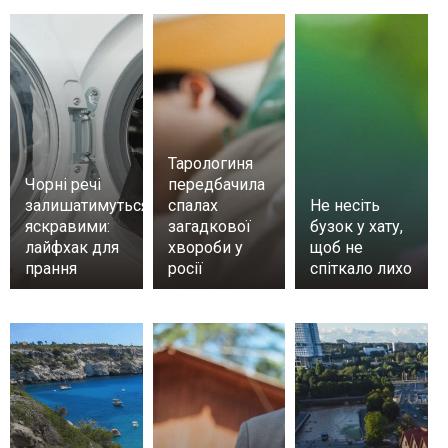
Тарологиня
Чорні речі
передбачила
залишатимуться
спалах
Не несіть
яскравими:
загадкової
бузок у хату,
лайфхак для
хвороби у
щоб не
прання
росії
спіткало лихо