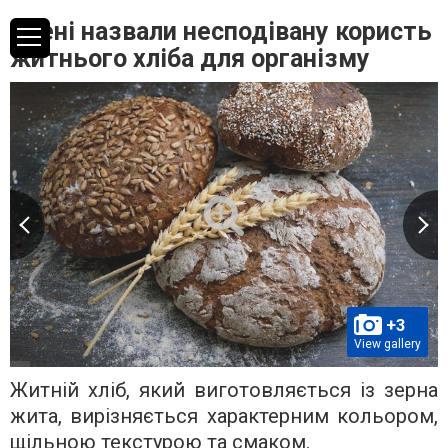
Вчені назвали несподівану користь
житнього хліба для організму
+3
View gallery
Житній хліб, який виготовляється із зерна
жита, вирізняється характерним кольором,
щільною текстурою та смаком.