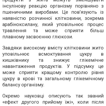
інсулінову реакцію організму порівняно з
пшеничними виробами. Це пов’язують із
наявністю розчинної клітковини, зокрема
арабіноксилану, який уповільнює процес
травлення та може сприяти більш
плавному засвоєнню глюкози.
Завдяки високому вмісту клітковини жито
уповільнює всмоктування цукру в
кишківнику та знижує глікемічне
навантаження продуктів. У підсумку це
може сприяти кращому контролю рівня
цукру в крові та загальному глікемічному
балансу організму.
Окремо науковці описують так званий
«ефект другого прийому їжі», коли після