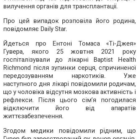
вилучення органів для трансплантації.
Про цей випадок розповіла його родина,
повідомляє Daily Star.
Йдеться про Ентоні Томаса «Ті-Джея»
Гувера, якого 25 жовтня 2021 року
госпіталізували до лікарні Baptist Health
Richmond після зупинки серця, спричиненої
передозуванням наркотиків. Уже
наступного дня лікарі повідомили родичам,
що у чоловіка відсутня мозкова активність і
рефлекси. Після цього сім’я погодилася
відключити його від апаратів
життєзабезпечення.
Згодом медики повідомили рідним, що
Гувер був зареєстрований як донор органів.