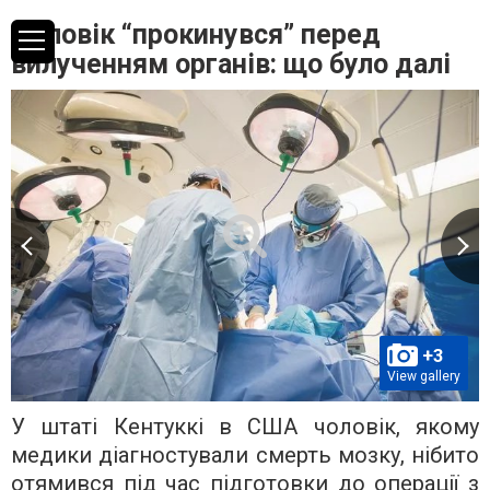
Чоловік “прокинувся” перед
вилученням органів: що було далі
+3
View gallery
У штаті Кентуккі в США чоловік, якому
медики діагностували смерть мозку, нібито
отямився під час підготовки до операції з