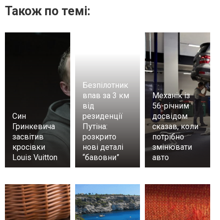
Також по темі:
Безпілотник
впав за 3 км
Механік із
від
56-річним
Син
резиденції
досвідом
Гринкевича
Путіна:
сказав, коли
засвітив
розкрито
потрібно
кросівки
нові деталі
змінювати
Louis Vuitton
“бавовни”
авто