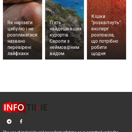
Кішки
Як нарізати
П’ять
“розквітнуть”:
цибулю і не
найдешевших
експерт
розплакатися:
курортів
розповіла,
названо
Європи з
що потрібно
перевірені
неймовірним
робити
лайфхаки
видом
щодня