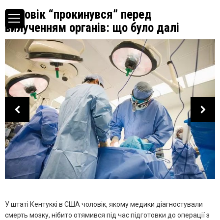
Чоловік “прокинувся” перед
вилученням органів: що було далі
У штаті Кентуккі в США чоловік, якому медики діагностували
смерть мозку, нібито отямився під час підготовки до операції з