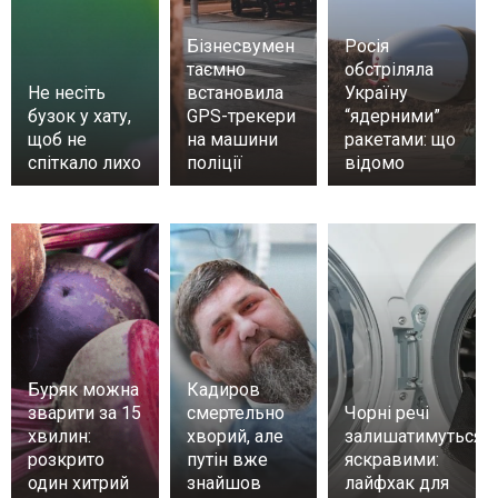
Бізнесвумен
Росія
таємно
обстріляла
Не несіть
встановила
Україну
бузок у хату,
GPS-трекери
“ядерними”
щоб не
на машини
ракетами: що
спіткало лихо
поліції
відомо
Буряк можна
Кадиров
зварити за 15
смертельно
Чорні речі
хвилин:
хворий, але
залишатимуться
розкрито
путін вже
яскравими:
один хитрий
знайшов
лайфхак для