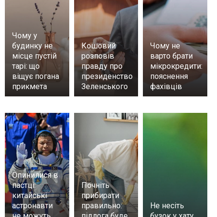
Чому у
будинку не
Кошовий
Чому не
місце пустій
розповів
варто брати
тарі: що
правду про
мікрокредити:
віщує погана
президенство
пояснення
прикмета
Зеленського
фахівців
Опинилися в
пастці:
Почніть
китайські
прибирати
астронавти
правильно:
Не несіть
не можуть
підлога буде
бузок у хату,