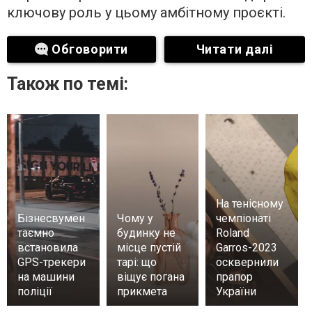
ключову роль у цьому амбітному проєкті.
Обговорити
Читати далі
Також по темі:
На тенісному
Бізнесвумен
Чому у
чемпіонаті
таємно
будинку не
Roland
встановила
місце пустій
Garros-2023
GPS-трекери
тарі: що
осквернили
на машини
віщує погана
прапор
поліції
прикмета
України