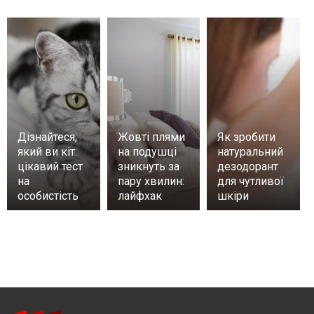
Дізнайтеся,
Жовті плями
Як зробити
який ви кіт:
на подушці
натуральний
цікавий тест
зникнуть за
дезодорант
на
пару хвилин:
для чутливої
особистість
лайфхак
шкіри