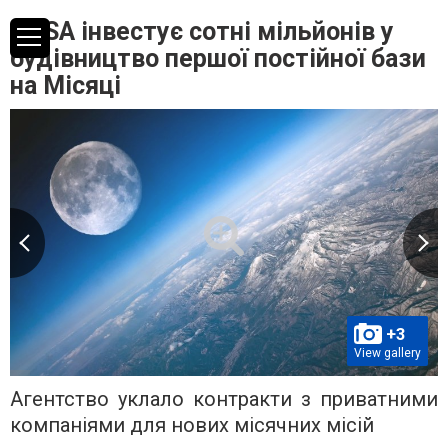
NASA інвестує сотні мільйонів у
будівництво першої постійної бази
на Місяці
+3
View gallery
Агентство уклало контракти з приватними
компаніями для нових місячних місій