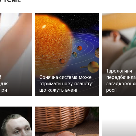
Тарологиня
й
Сонячна система може
передбачила
 для
отримати нову планету:
загадкової х
іри
що кажуть вчені
росії