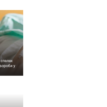
 спалах
вороби у