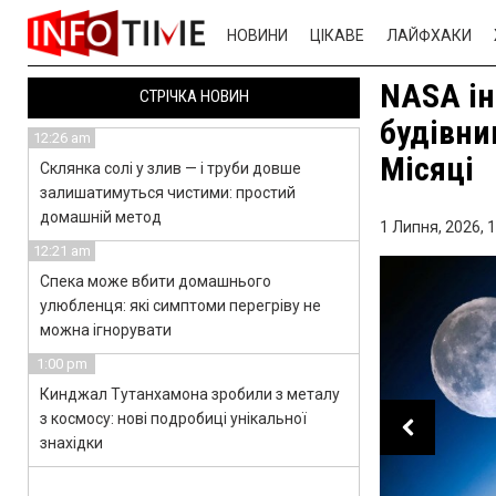
НОВИНИ
ЦІКАВЕ
ЛАЙФХАКИ
NASA ін
СТРІЧКА НОВИН
будівни
12:26 am
Місяці
Склянка солі у злив — і труби довше
залишатимуться чистими: простий
домашній метод
1 Липня, 2026,
1
12:21 am
Спека може вбити домашнього
улюбленця: які симптоми перегріву не
можна ігнорувати
1:00 pm
Кинджал Тутанхамона зробили з металу
з космосу: нові подробиці унікальної
знахідки