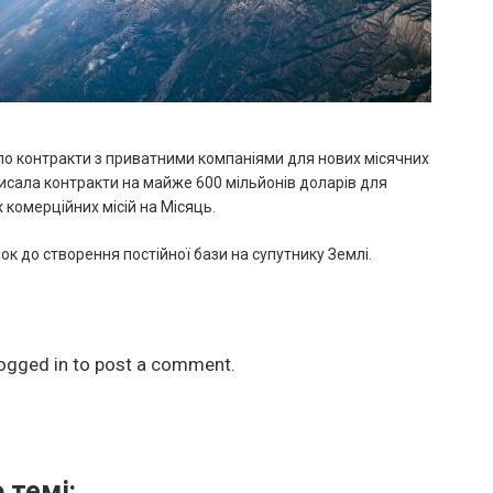
ло контракти з приватними компаніями для нових місячних
писала контракти на майже 600 мільйонів доларів для
х комерційних місій на Місяць.
к до створення постійної бази на супутнику Землі.
ogged in
to post a comment.
 темі: