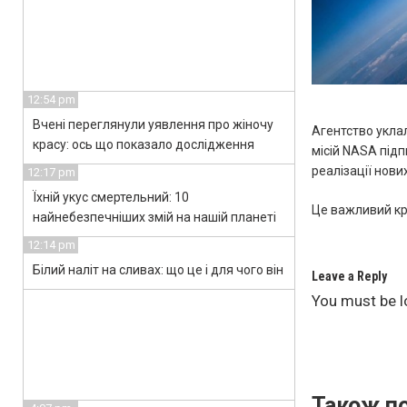
12:54 pm
Вчені переглянули уявлення про жіночу
Агентство укла
красу: ось що показало дослідження
місій NASA під
реалізації нови
12:17 pm
Їхній укус смертельний: 10
Це важливий кро
найнебезпечніших змій на нашій планеті
12:14 pm
Білий наліт на сливах: що це і для чого він
Leave a Reply
You must be
l
Також по