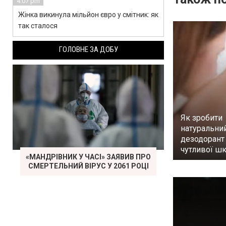
4:07 pm
Жінка викинула мільйон євро у смітник: як
так сталося
ГОЛОВНЕ ЗА ДОБУ
Як зробити
натуральни
дезодорант
чутливої шк
«МАНДРІВНИК У ЧАСІ» ЗАЯВИВ ПРО
СМЕРТЕЛЬНИЙ ВІРУС У 2061 РОЦІ