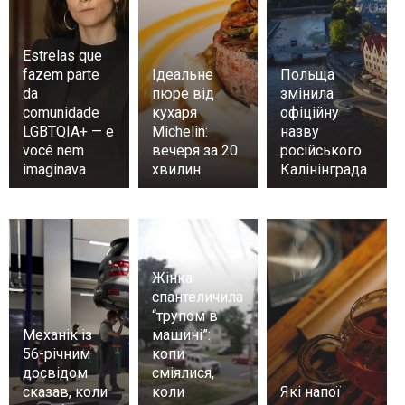
Estrelas que
fazem parte
Ідеальне
Польща
da
пюре від
змінила
comunidade
кухаря
офіційну
LGBTQIA+ — e
Michelin:
назву
você nem
вечеря за 20
російського
imaginava
хвилин
Калінінграда
Жінка
спантеличила
“трупом в
Механік із
машині”:
56-річним
копи
досвідом
сміялися,
сказав, коли
коли
Які напої