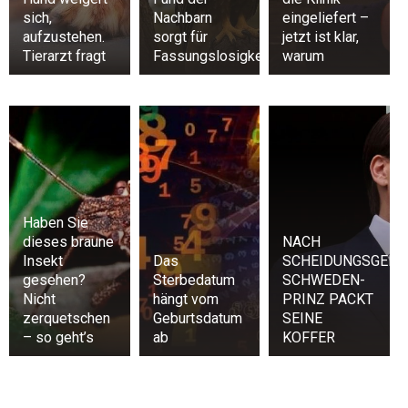
sich,
Nachbarn
eingeliefert –
aufzustehen.
sorgt für
jetzt ist klar,
Tierarzt fragt
Fassungslosigkeit
warum
Haben Sie
dieses braune
NACH
Insekt
Das
SCHEIDUNGSGERÜ
gesehen?
Sterbedatum
SCHWEDEN-
Nicht
hängt vom
PRINZ PACKT
zerquetschen
Geburtsdatum
SEINE
– so geht’s
ab
KOFFER