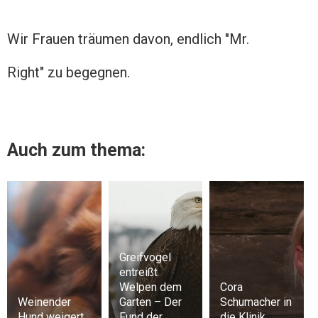
Wir Frauen träumen davon, endlich "Mr.
Right" zu begegnen.
Auch zum thema:
Greifvogel
entreißt
Welpen dem
Cora
Weinender
Garten – Der
Schumacher in
Hund weigert
Fund der
die Klinik