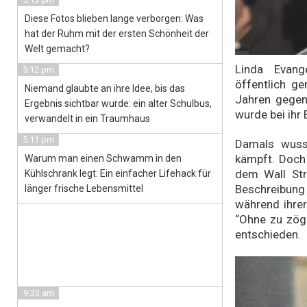
Diese Fotos blieben lange verborgen: Was
hat der Ruhm mit der ersten Schönheit der
Welt gemacht?
Linda Evang
5:12 pm
öffentlich g
Niemand glaubte an ihre Idee, bis das
Jahren gegen
Ergebnis sichtbar wurde: ein alter Schulbus,
wurde bei ihr 
verwandelt in ein Traumhaus
5:11 pm
Damals wuss
kämpft. Doch
Warum man einen Schwamm in den
dem Wall Str
Kühlschrank legt: Ein einfacher Lifehack für
Beschreibun
länger frische Lebensmittel
während ihre
“Ohne zu zöge
entschieden.
9:33 am