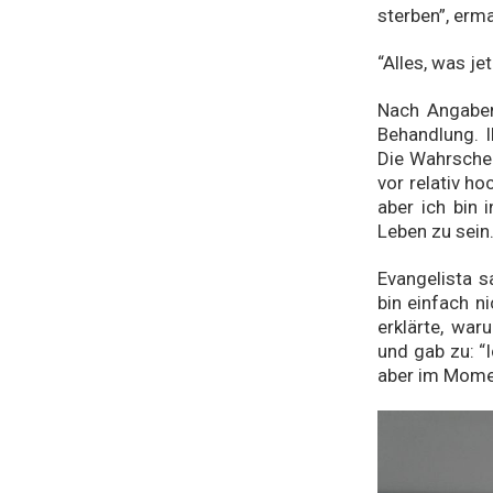
sterben”, erma
“Alles, was jet
Nach Angaben 
Behandlung. Ih
Die Wahrschei
vor relativ ho
aber ich bin i
Leben zu sein.
Evangelista s
bin einfach ni
erklärte, war
und gab zu: “
aber im Momen