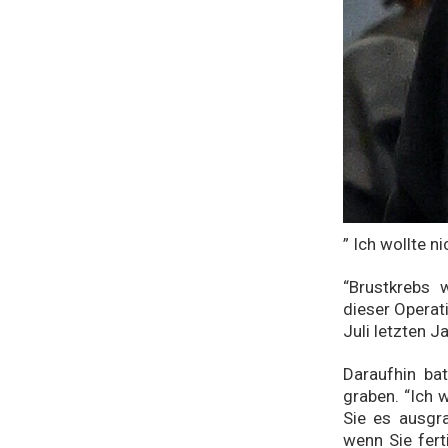
” Ich wollte n
“Brustkrebs 
dieser Operati
Juli letzten J
Daraufhin bat
graben. “Ich 
Sie es ausgr
wenn Sie fert