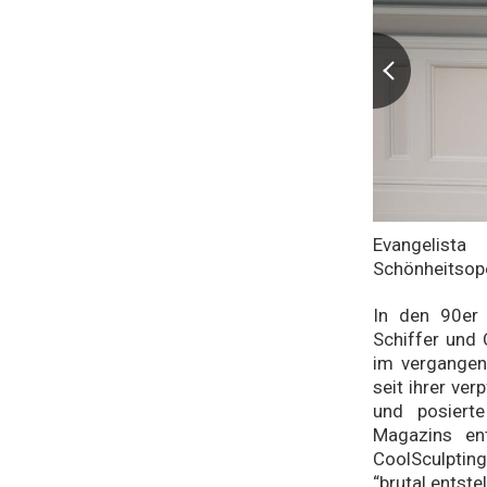
Evangelist
Schönheitsop
In den 90er 
Schiffer und
im vergangen
seit ihrer ve
und posiert
Magazins en
CoolSculptin
“brutal entste