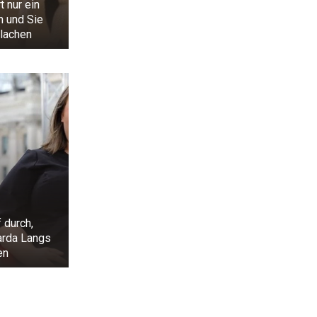
t nur ein
n und Sie
lachen
 durch,
arda Langs
en