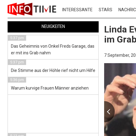
INTERESSANTE
STARS
NACHRI
NEUIGKEITEN
Linda E
im Grab
5:37 pm
Das Geheimnis von Onkel Freds Garage, das
er mit ins Grab nahm
7 September, 20
5:37 pm
Die Stimme aus der Höhle rief nicht um Hilfe
5:36 pm
Warum kurvige Frauen Männer anziehen
5:13 pm