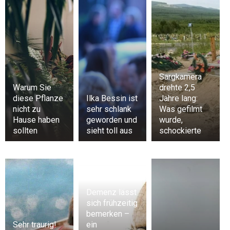
Sargkamera
Warum Sie
drehte 2,5
diese Pflanze
Ilka Bessin ist
Jahre lang:
nicht zu
sehr schlank
Was gefilmt
Hause haben
geworden und
wurde,
sollten
sieht toll aus
schockierte
Demenz lässt
sich frühzeitig
bemerken –
Sehr traurig!
ein