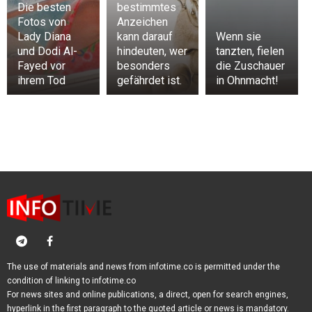
Die besten
bestimmtes
Fotos von
Anzeichen
Lady Diana
kann darauf
Wenn sie
und Dodi Al-
hindeuten, wer
tanzten, fielen
Fayed vor
besonders
die Zuschauer
ihrem Tod
gefährdet ist.
in Ohnmacht!
The use of materials and news from infotime.co is permitted under the
condition of linking to infotime.co
For news sites and online publications, a direct, open for search engines,
hyperlink in the first paragraph to the quoted article or news is mandatory.