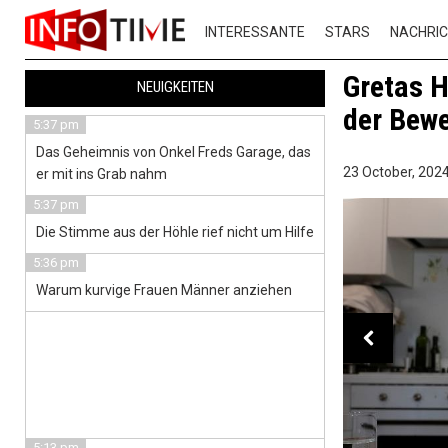
INTERESSANTE
STARS
NACHRI
Gretas H
NEUIGKEITEN
der Bewe
5:37 pm
Das Geheimnis von Onkel Freds Garage, das
23 October, 2024
er mit ins Grab nahm
5:37 pm
Die Stimme aus der Höhle rief nicht um Hilfe
5:36 pm
Warum kurvige Frauen Männer anziehen
5:13 pm