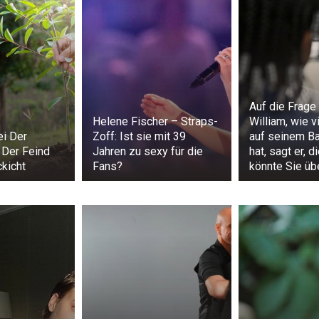
Auf die Frage
Helene Fischer – Straps-
William, wie v
ei Der
Zoff: Ist sie mit 39
auf seinem B
: Der Feind
Jahren zu sexy für die
hat, sagt er, d
ckicht
Fans?
könnte Sie üb