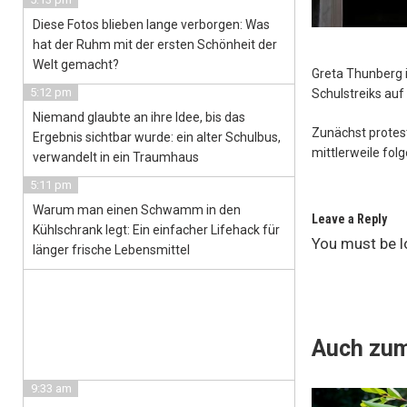
Diese Fotos blieben lange verborgen: Was
hat der Ruhm mit der ersten Schönheit der
Welt gemacht?
Greta Thunberg is
5:12 pm
Schulstreiks au
Niemand glaubte an ihre Idee, bis das
Zunächst protes
Ergebnis sichtbar wurde: ein alter Schulbus,
mittlerweile fol
verwandelt in ein Traumhaus
5:11 pm
Warum man einen Schwamm in den
Leave a Reply
Kühlschrank legt: Ein einfacher Lifehack für
You must be
l
länger frische Lebensmittel
Auch zum
9:33 am