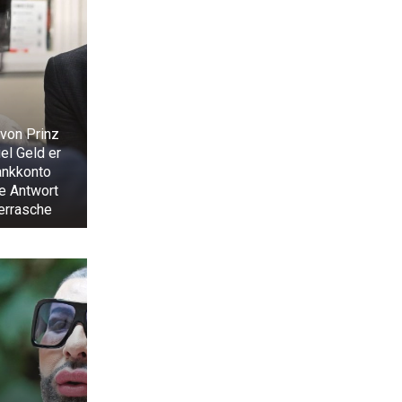
 von Prinz
iel Geld er
ankkonto
ie Antwort
errasche