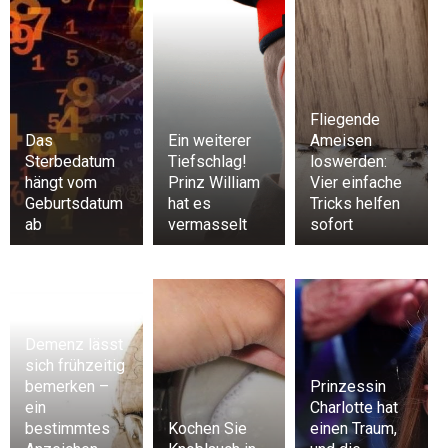
Fliegende
Das
Ein weiterer
Ameisen
Sterbedatum
Tiefschlag!
loswerden:
hängt vom
Prinz William
Vier einfache
Geburtsdatum
hat es
Tricks helfen
ab
vermasselt
sofort
Demenz lässt
sich frühzeitig
bemerken –
Prinzessin
ein
Charlotte hat
bestimmtes
Kochen Sie
einen Traum,