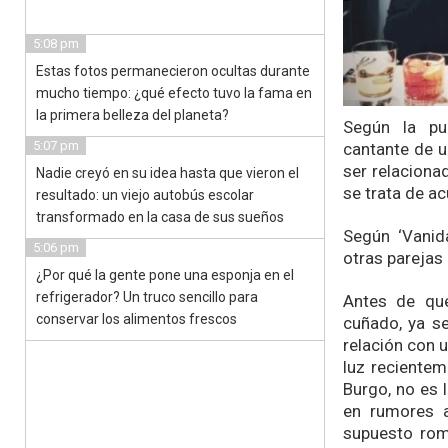
5:08 pm
Estas fotos permanecieron ocultas durante
mucho tiempo: ¿qué efecto tuvo la fama en
la primera belleza del planeta?
Según la pub
5:07 pm
cantante de 
ser relaciona
Nadie creyó en su idea hasta que vieron el
se trata de a
resultado: un viejo autobús escolar
transformado en la casa de sus sueños
Según ‘Vanida
5:06 pm
otras parejas
¿Por qué la gente pone una esponja en el
refrigerador? Un truco sencillo para
Antes de que
conservar los alimentos frescos
cuñado, ya s
relación con 
luz recientem
Burgo, no es 
en rumores 
supuesto rom