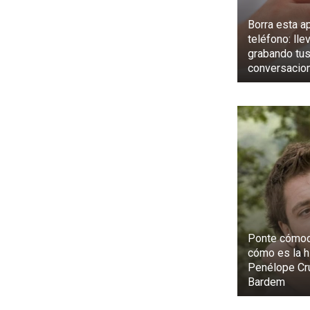
Borra esta a
teléfono: lle
grabando tu
conversacio
Ponte cómod
cómo es la h
Penélope Cru
Bardem