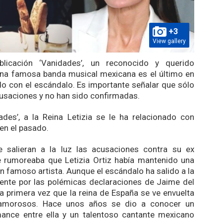
+3
View gallery
licación ‘Vanidades’, un reconocido y querido
una famosa banda musical mexicana es el último en
do con el escándalo. Es importante señalar que sólo
cusaciones y no han sido confirmadas.
des’, a la Reina Letizia se le ha relacionado con
 en el pasado.
 salieran a la luz las acusaciones contra su ex
e rumoreaba que Letizia Ortiz había mantenido una
un famoso artista. Aunque el escándalo ha salido a la
ente por las polémicas declaraciones de Jaime del
la primera vez que la reina de España se ve envuelta
amorosos. Hace unos años se dio a conocer un
ance entre ella y un talentoso cantante mexicano