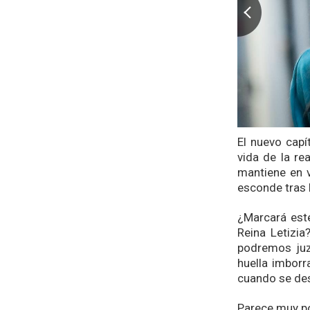
El nuevo capí
vida de la re
mantiene en v
esconde tras l
¿Marcará este
Reina Letizi
podremos juz
huella imborr
cuando se des
Parece muy po