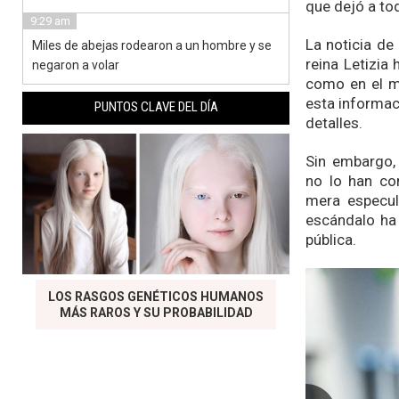
que dejó a to
9:29 am
La noticia de
Miles de abejas rodearon a un hombre y se
reina Letizia
negaron a volar
como en el m
esta informac
PUNTOS CLAVE DEL DÍA
detalles.
Sin embargo,
no lo han co
mera especul
escándalo ha 
pública.
LOS RASGOS GENÉTICOS HUMANOS
MÁS RAROS Y SU PROBABILIDAD