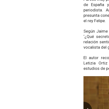
de España 
periodista. 
presunta cone
el rey Felipe.
Según Jaime P
‘¿Qué secreto
relación sent
vocalista del
El autor rec
Letizia Orti
estudios de 