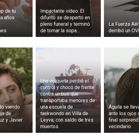
pp de tu
Impactante vídeo: El
va años
difunto se despertó en
s
pleno funeral y terminó
La Fuerza Aér
nes
de tomar la sopa…
derribó un OV
Una volqueta perdió el
control y chocó de frente
contra un bus que
transportaba menores de
o viendo
una escuela de
Águila se llev
ija de
taekwondo en Villa de
ante los ojos 
z y Javier
Leyva, con saldo de tres
final sorprend
muertos
vecindario