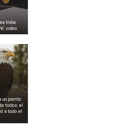
ea India
NI: video
a un perrito
de todos: el
ió a todo el