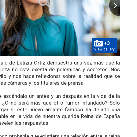
+3
View gallery
tulo de Letizia Ortiz demuestra una vez más que la
aleza no está exenta de polémicas y secretos. Nos
ilo y nos hace reflexionar sobre la realidad que se
as cámaras y los titulares de prensa.
 escándalo un antes y un después en la vida de la
a? ¿O no será más que otro rumor infundado? Sólo
gar si este nuevo amante famoso ha dejado una
able en la vida de nuestra querida Reina de España
velen las respuestas.
co probable que existiera una relación entre la reina