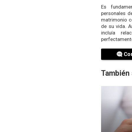
Es fundamen
personales de
matrimonio co
de su vida. A
incluía rel
perfectamente
Co
También 