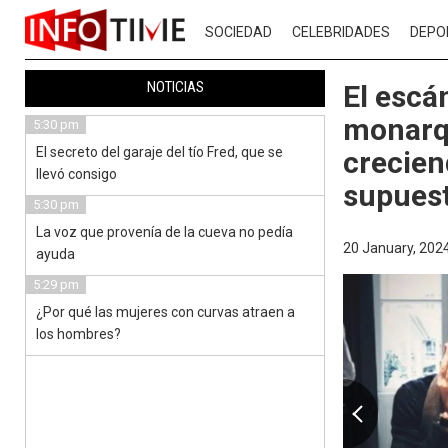
SOCIEDAD
CELEBRIDADES
DEPO
NOTICIAS
El escá
monarqu
5:30 pm
El secreto del garaje del tío Fred, que se
crecien
llevó consigo
supuest
5:30 pm
La voz que provenía de la cueva no pedía
20 January, 2024
ayuda
5:29 pm
¿Por qué las mujeres con curvas atraen a
los hombres?